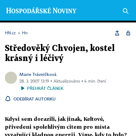
HN.cz
›
Hn
Středověký Chvojen, kostel
krásný i léčivý
Marie Trávníčková
28. 3. 2007 13:19 ▪ Aktualizováno ▪ 4 min. čtení
PŘEHRÁT ČLÁNEK
ODEBÍRAT AUTORKU
Kdysi sem dorazili, jak jinak, Keltové,
přivedeni spolehlivým citem pro místa
vyzařující kladnou energii. Víme, kdy to bylo?