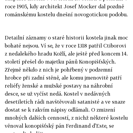
roce 1905, kdy architekt Josef Mocker dal pozdně
románskému kostelu dnešní novogotickou podobu.
Detailní záznamy o staré historii kostela jinak moc
bohaté nejsou. Ví se, že v roce 1318 patřil Ctiborovi
z nedalekého hradu Kožlí, ale ještě před koncem 14.
století přešel do majetku pánů Konopišťských.
Zřejmě někdo z nich je pohřbený v podzemní
hrobce při zadní stěně, ale komu jmenovitě patří
reliéfy ženské a mužské postavy na náhrobní
desce, se už vyčíst nedá. Kostel v nedávných
desetiletích rádi navštěvovali satanisté a ve snaze
dostat se k rakvím nápisy odlámali. O zmizení
mnohých dalších cenností, z nichž některé kostelu
věnoval konopišťský pán Ferdinand d'Este, se