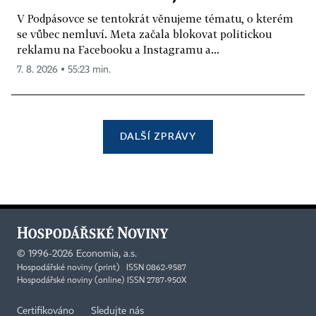
V Podpásovce se tentokrát věnujeme tématu, o kterém
se vůbec nemluví. Meta začala blokovat politickou
reklamu na Facebooku a Instagramu a...
7. 8. 2026 ▪ 55:23 min.
DALŠÍ ZPRÁVY
©
1996-2026
Economia, a.s.
Hospodářské noviny (print) ISSN 0862-9587
Hospodářské noviny (online) ISSN 2787-950X
Certifikováno
Sledujte nás