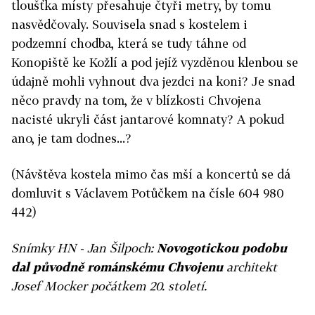
tloušťka místy přesahuje čtyři metry, by tomu
nasvědčovaly. Souvisela snad s kostelem i
podzemní chodba, která se tudy táhne od
Konopiště ke Kožlí a pod jejíž vyzděnou klenbou se
údajně mohli vyhnout dva jezdci na koni? Je snad
něco pravdy na tom, že v blízkosti Chvojena
nacisté ukryli část jantarové komnaty? A pokud
ano, je tam dodnes...?
(Návštěva kostela mimo čas mší a koncertů se dá
domluvit s Václavem Potůčkem na čísle 604 980
442)
Snímky HN - Jan Šilpoch:
Novogotickou podobu
dal původně románskému Chvojenu
architekt
Josef Mocker počátkem 20. století.