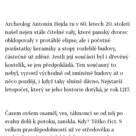
Archeolog Antonín Hejda tu v 60. letech 20. století
našel nejen stále čitelné valy, které panský dvorec
obklopovaly v protáhlé elipse, ale i početné
pozůstatky keramiky a stopy rozlehlé budovy,
částečně už zděné. Jestli její součástí byl i dřevěný
kostelík, se jen předpokládá. Ten současný to
nebyl, vyrostl východně od zmíněné budovy až o
něco později, i když taky slušně dávno. Nejstarší
letopočet, který se jeho historie dotýká, je rok 1217.
Časem ovšem osaměl, ves, táhnoucí se od něj po
svahu dolů k potoku, zanikla. Kdy? Těžko říct. S
velkou pravděpodobností už ve středověku a