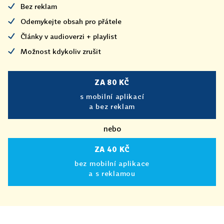
Bez reklam
Odemykejte obsah pro přátele
Články v audioverzi + playlist
Možnost kdykoliv zrušit
ZA 80 KČ
s mobilní aplikací
a bez reklam
nebo
ZA 40 KČ
bez mobilní aplikace
a s reklamou