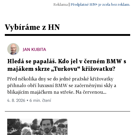
|
Předplatné HN+ je zcela bez reklam.
Vybíráme z HN
JAN KUBITA
Hledá se papaláš. Kdo jel v černém BMW s
majákem skrze „Turkovu“ křižovatku?
Před několika dny se do jedné pražské křižovatky
přihnalo obří luxusní BMW se začerněnými skly a
blikajícím majáčkem na střeše. Na červenou...
4. 8. 2026 ▪ 6 min. čtení