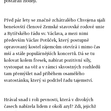
postarali zloději.
Před pár lety se značně zchátralého Chvojena ujali
benešovští členové Zemské stavovské rodové unie
a Rytířského řádu sv. Václava, a mezi nimi
především Václav Potůček, který postupně
opravovaný kostel zájemcům otevírá i mimo čas
mší a stále populárnějších koncertů. Dá se tu
kolovat kolem fresek, nabírat pozitivní síly,
vystoupat na věž a v rámci skvostných rozhledů
tam přemýšlet nad příběhem osamělého
svatostánku, který si podržel řadu tajemství.
Hrával snad i roli pevnosti, která v divokých
časech nabízela lidem z okolí azyl? Zdi, jejichž