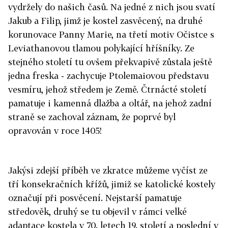
vydržely do našich časů. Na jedné z nich jsou svatí
Jakub a Filip, jimž je kostel zasvěcený, na druhé
korunovace Panny Marie, na třetí motiv Očistce s
Leviathanovou tlamou polykající hříšníky. Ze
stejného století tu ovšem překvapivě zůstala ještě
jedna freska - zachycuje Ptolemaiovou představu
vesmíru, jehož středem je Země. Čtrnácté století
pamatuje i kamenná dlažba a oltář, na jehož zadní
straně se zachoval záznam, že poprvé byl
opravován v roce 1405!
Jakýsi zdejší příběh ve zkratce můžeme vyčíst ze
tří konsekračních křížů, jimiž se katolické kostely
označují při posvěcení. Nejstarší pamatuje
středověk, druhý se tu objevil v rámci velké
adaptace kostela v 70. letech 19. století a poslední v