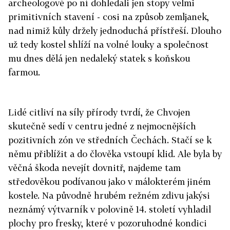
archeologové po ní dohledali jen stopy velmi
primitivních stavení - cosi na způsob zemljanek,
nad nimiž kůly držely jednoduchá přístřeší. Dlouho
už tedy kostel shlíží na volné louky a společnost
mu dnes dělá jen nedaleký statek s koňskou
farmou.
Lidé citliví na síly přírody tvrdí, že Chvojen
skutečně sedí v centru jedné z nejmocnějších
pozitivních zón ve středních Čechách. Stačí se k
němu přiblížit a do člověka vstoupí klid. Ale byla by
věčná škoda nevejít dovnitř, najdeme tam
středověkou podívanou jako v málokterém jiném
kostele. Na původně hrubém režném zdivu jakýsi
neznámý výtvarník v polovině 14. století vyhladil
plochy pro fresky, které v pozoruhodné kondici