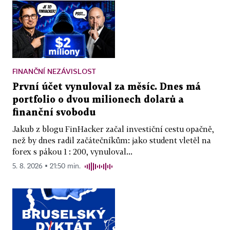
FINANČNÍ NEZÁVISLOST
První účet vynuloval za měsíc. Dnes má
portfolio o dvou milionech dolarů a
finanční svobodu
Jakub z blogu FinHacker začal investiční cestu opačně,
než by dnes radil začátečníkům: jako student vletěl na
forex s pákou 1 : 200, vynuloval...
5. 8. 2026 ▪ 21:50 min.