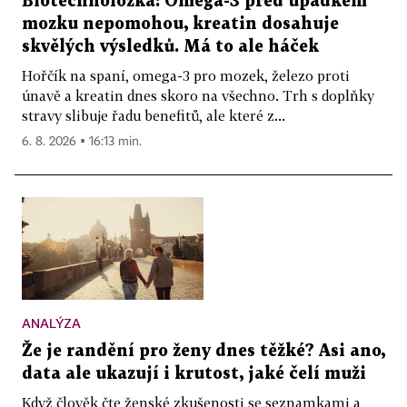
Biotechnoložka: Omega-3 před úpadkem
mozku nepomohou, kreatin dosahuje
skvělých výsledků. Má to ale háček
Hořčík na spaní, omega-3 pro mozek, železo proti
únavě a kreatin dnes skoro na všechno. Trh s doplňky
stravy slibuje řadu benefitů, ale které z...
6. 8. 2026 ▪ 16:13 min.
ANALÝZA
Že je randění pro ženy dnes těžké? Asi ano,
data ale ukazují i krutost, jaké čelí muži
Když člověk čte ženské zkušenosti se seznamkami a