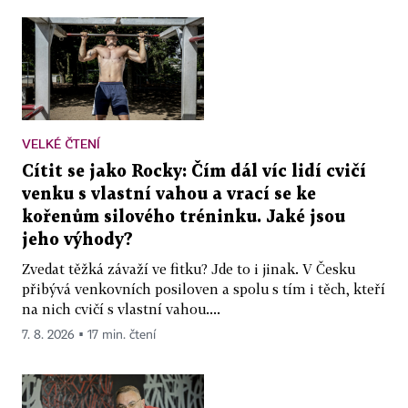
VELKÉ ČTENÍ
Cítit se jako Rocky: Čím dál víc lidí cvičí
venku s vlastní vahou a vrací se ke
kořenům silového tréninku. Jaké jsou
jeho výhody?
Zvedat těžká závaží ve fitku? Jde to i jinak. V Česku
přibývá venkovních posiloven a spolu s tím i těch, kteří
na nich cvičí s vlastní vahou....
7. 8. 2026 ▪ 17 min. čtení