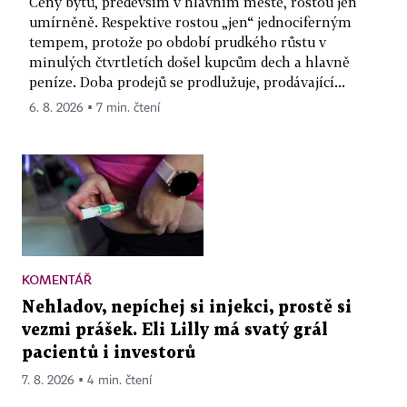
Ceny bytů, především v hlavním městě, rostou jen
umírněně. Respektive rostou „jen“ jednociferným
tempem, protože po období prudkého růstu v
minulých čtvrtletích došel kupcům dech a hlavně
peníze. Doba prodejů se prodlužuje, prodávající...
6. 8. 2026 ▪ 7 min. čtení
KOMENTÁŘ
Nehladov, nepíchej si injekci, prostě si
vezmi prášek. Eli Lilly má svatý grál
pacientů i investorů
7. 8. 2026 ▪ 4 min. čtení