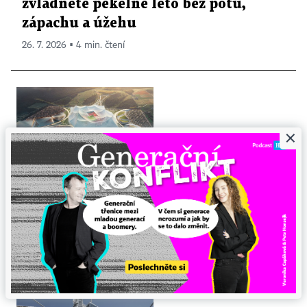
zvládnete pekelné léto bez potu,
zápachu a úžehu
26. 7. 2026 ▪ 4 min. čtení
×
Tři kontinenty, šest zemí, dvacet tři
stadionů a z toho čtyři úplně nové.
Mistrovství světa ve fotbale 2030 chystá
architektonické unikáty
30. 7. 2026 ▪ 6 min. čtení