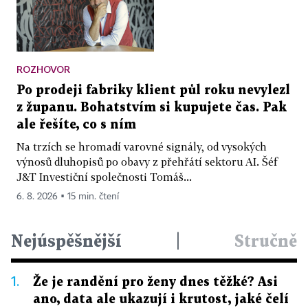
ROZHOVOR
Po prodeji fabriky klient půl roku nevylezl
z županu. Bohatstvím si kupujete čas. Pak
ale řešíte, co s ním
Na trzích se hromadí varovné signály, od vysokých
výnosů dluhopisů po obavy z přehřátí sektoru AI. Šéf
J&T Investiční společnosti Tomáš...
6. 8. 2026 ▪ 15 min. čtení
Nejúspěšnější
|
Stručně
1.
Že je randění pro ženy dnes těžké? Asi
ano, data ale ukazují i krutost, jaké čelí