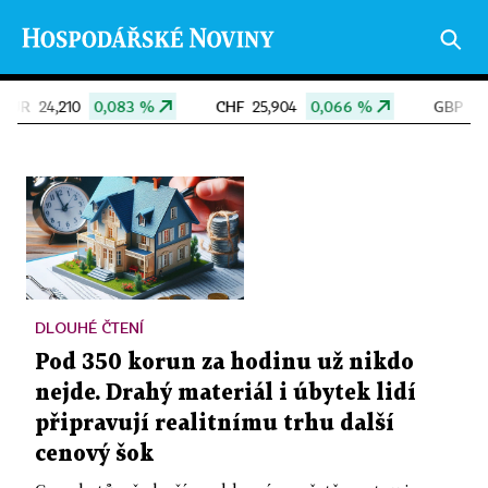
3 %
CHF
0,066 %
GBP
0,099 %
25,904
28,245
DLOUHÉ ČTENÍ
Pod 350 korun za hodinu už nikdo
nejde. Drahý materiál i úbytek lidí
připravují realitnímu trhu další
cenový šok