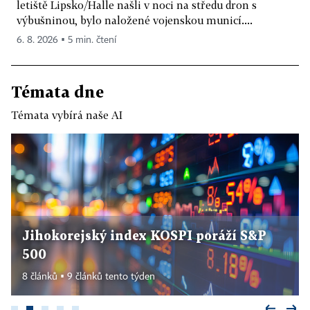
letiště Lipsko/Halle našli v noci na středu dron s
výbušninou, bylo naložené vojenskou municí....
6. 8. 2026 ▪ 5 min. čtení
Témata dne
Témata vybírá naše AI
Jihokorejský index KOSPI poráží S&P
500
8 článků ▪ 9 článků tento týden