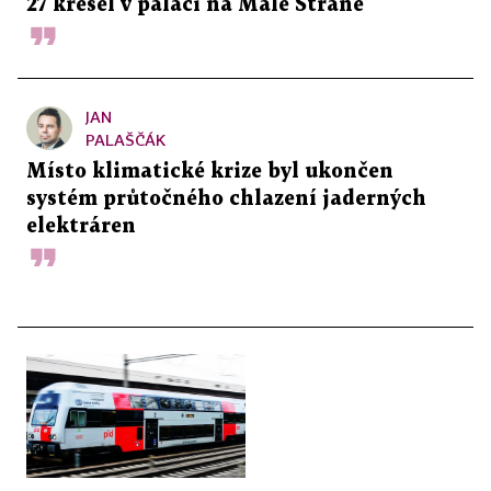
27 křesel v paláci na Malé Straně
JAN
PALAŠČÁK
Místo klimatické krize byl ukončen
systém průtočného chlazení jaderných
elektráren