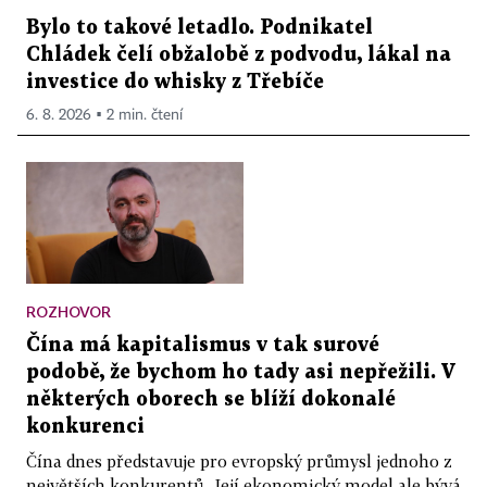
Bylo to takové letadlo. Podnikatel
Chládek čelí obžalobě z podvodu, lákal na
investice do whisky z Třebíče
6. 8. 2026 ▪ 2 min. čtení
ROZHOVOR
Čína má kapitalismus v tak surové
podobě, že bychom ho tady asi nepřežili. V
některých oborech se blíží dokonalé
konkurenci
Čína dnes představuje pro evropský průmysl jednoho z
největších konkurentů. Její ekonomický model ale bývá