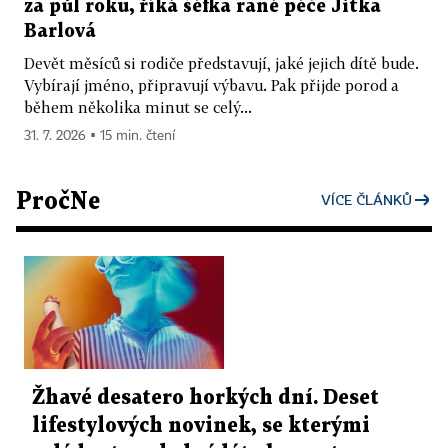
za půl roku, říká šéfka rané péče Jitka
Barlová
Devět měsíců si rodiče představují, jaké jejich dítě bude.
Vybírají jméno, připravují výbavu. Pak přijde porod a
během několika minut se celý...
31. 7. 2026 ▪ 15 min. čtení
PročNe
VÍCE ČLÁNKŮ
Žhavé desatero horkých dní. Deset
lifestylových novinek, se kterými