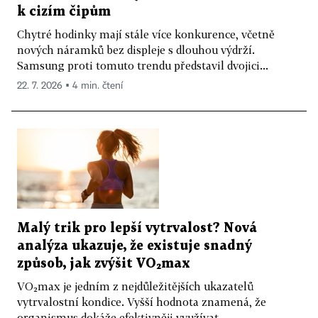
k cizím čipům
Chytré hodinky mají stále více konkurence, včetně
nových náramků bez displeje s dlouhou výdrží.
Samsung proti tomuto trendu představil dvojici...
22. 7. 2026 ▪ 4 min. čtení
Malý trik pro lepší vytrvalost? Nová
analýza ukazuje, že existuje snadný
způsob, jak zvýšit VO₂max
VO₂max je jedním z nejdůležitějších ukazatelů
vytrvalostní kondice. Vyšší hodnota znamená, že
organismus dokáže efektivněji využívat...