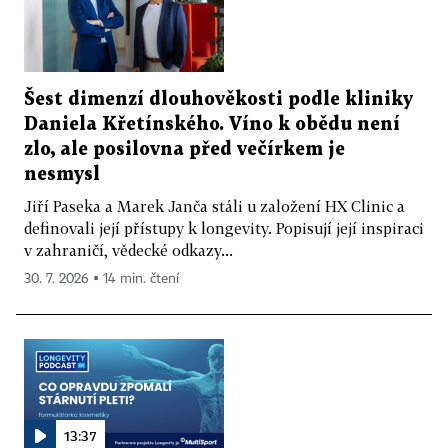
Šest dimenzí dlouhověkosti podle kliniky
Daniela Křetínského. Víno k obědu není
zlo, ale posilovna před večírkem je
nesmysl
Jiří Paseka a Marek Janča stáli u založení HX Clinic a
definovali její přístupy k longevity. Popisují její inspiraci
v zahraničí, vědecké odkazy...
30. 7. 2026 ▪ 14 min. čtení
13:37