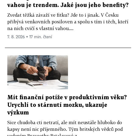
vahou je trendem. Jaké jsou jeho benefity?
Zvedat těžká závaží ve fitku? Jde to i jinak. V Česku
přibývá venkovních posiloven a spolu s tím i těch, kteří
na nich cvičí s vlastní vahou....
7. 8. 2026 ▪ 17 min. čtení
Mít finanční potíže v produktivním věku?
Urychlí to stárnutí mozku, ukazuje
výzkum
Sice chudoba cti netratí, ale mít neustále hluboko do
kapsy není nic příjemného. Tým britských vědců pod
vedením Praveethy Patalayové z...