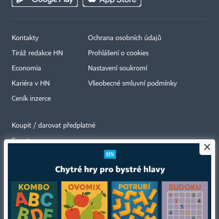
Kontakty
Ochrana osobních údajů
Tiráž redakce HN
Prohlášení o cookies
Economia
Nastavení soukromí
Kariéra v HN
Všeobecné smluvní podmínky
Ceník inzerce
Koupit / darovat předplatné
Eventy
×
Newslettery
RSS kanály
Autorská práva vykonává vydavatel. Bez písemného svolení vydavatele je
zakázáno jakékoli užití částí nebo celku díla, zejména rozmnožování a šíření