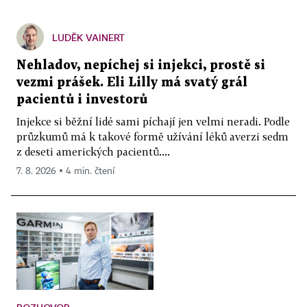
LUDĚK VAINERT
Nehladov, nepíchej si injekci, prostě si
vezmi prášek. Eli Lilly má svatý grál
pacientů i investorů
Injekce si běžní lidé sami píchají jen velmi neradi. Podle
průzkumů má k takové formě užívání léků averzi sedm
z deseti amerických pacientů....
7. 8. 2026 ▪ 4 min. čtení