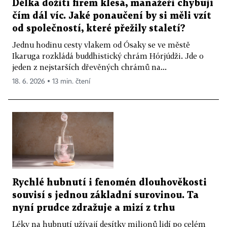
Délka dožití firem klesá, manažeři chybují
čím dál víc. Jaké ponaučení by si měli vzít
od společností, které přežily staletí?
Jednu hodinu cesty vlakem od Ósaky se ve městě
Ikaruga rozkládá buddhistický chrám Hórjúdži. Jde o
jeden z nejstarších dřevěných chrámů na...
18. 6. 2026 ▪ 13 min. čtení
Rychlé hubnutí i fenomén dlouhověkosti
souvisí s jednou základní surovinou. Ta
nyní prudce zdražuje a mizí z trhu
Léky na hubnutí užívají desítky milionů lidí po celém