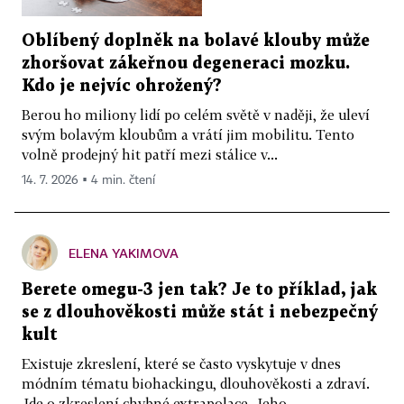
Oblíbený doplněk na bolavé klouby může
zhoršovat zákeřnou degeneraci mozku.
Kdo je nejvíc ohrožený?
Berou ho miliony lidí po celém světě v naději, že uleví
svým bolavým kloubům a vrátí jim mobilitu. Tento
volně prodejný hit patří mezi stálice v...
14. 7. 2026 ▪ 4 min. čtení
ELENA YAKIMOVA
Berete omegu-3 jen tak? Je to příklad, jak
se z dlouhověkosti může stát i nebezpečný
kult
Existuje zkreslení, které se často vyskytuje v dnes
módním tématu biohackingu, dlouhověkosti a zdraví.
Jde o zkreslení chybné extrapolace. Jeho...