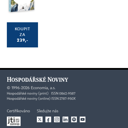
KOUPIT
ZA
239,-
©
1996-2026
Economia, a.s.
Hospodářské noviny (print) ISSN 0862-9587
Hospodářské noviny (online) ISSN 2787-950X
Certifikováno
Sledujte nás