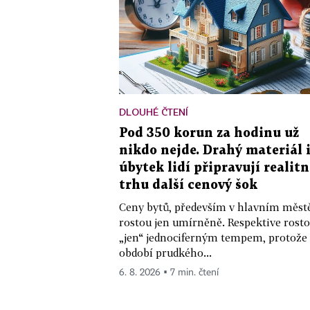
DLOUHÉ ČTENÍ
Pod 350 korun za hodinu už
nikdo nejde. Drahý materiál 
úbytek lidí připravují realit
trhu další cenový šok
Ceny bytů, především v hlavním měst
rostou jen umírněně. Respektive rost
„jen“ jednociferným tempem, protože
období prudkého...
6. 8. 2026 ▪ 7 min. čtení