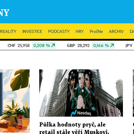
REALITY
INVESTICE
PODCASTY
HRY
PročNe
ARCHIV
D
08 %
GBP
0,166 %
JPY
-0,015 %
28,292
13,286
Půlka hodnoty pryč, ale
retail stále věří Muskovi.