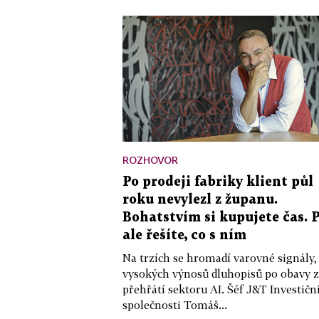
ROZHOVOR
Po prodeji fabriky klient půl
roku nevylezl z županu.
Bohatstvím si kupujete čas. 
ale řešíte, co s ním
Na trzích se hromadí varovné signály,
vysokých výnosů dluhopisů po obavy z
přehřátí sektoru AI. Šéf J&T Investičn
společnosti Tomáš...