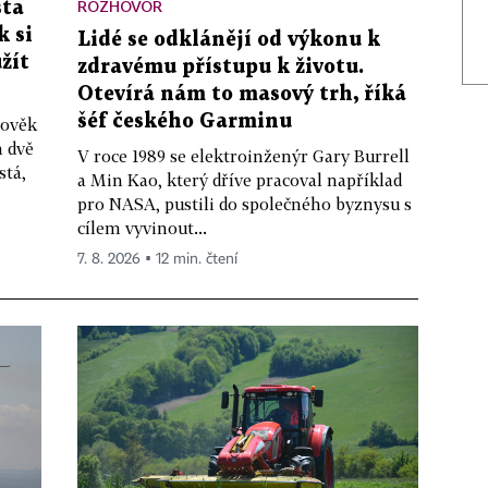
ROZHOVOR
sta
k si
Lidé se odklánějí od výkonu k
žít
zdravému přístupu k životu.
Otevírá nám to masový trh, říká
šéf českého Garminu
lověk
n dvě
V roce 1989 se elektroinženýr Gary Burrell
stá,
a Min Kao, který dříve pracoval například
pro NASA, pustili do společného byznysu s
cílem vyvinout...
7. 8. 2026 ▪ 12 min. čtení