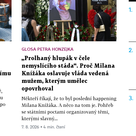
1.
2.
GLOSA PETRA HONZEJKA
„Prolhaný hlupák v čele
i
nemyslícího stáda“. Proč Milana
nímu
Knížáka oslavuje vláda vedená
mužem, kterým umělec
opovrhoval
ě,
3.
ou
Někteří říkají, že to byl poslední happening
 po
Milana Knížáka. A něco na tom je. Pohřeb
se státními poctami organizovaný těmi,
kterými slavný...
7. 8. 2026 ▪ 4 min. čtení