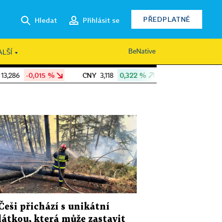
PŘEDPLATNÉ
Hledat
Přihlásit se
BeNative
ALŠÍ
CNY
0,322 %
COL
3,14 %
3,118
985,00
Češi přichází s unikátní
látkou, která může zastavit