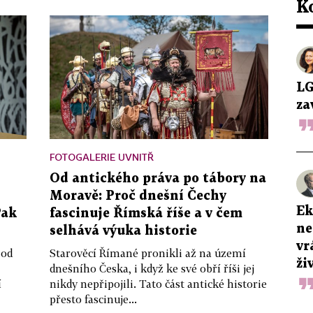
K
LG
za
FOTOGALERIE UVNITŘ
Od antického práva po tábory na
Moravě: Proč dnešní Čechy
Ek
Pak
fascinuje Římská říše a v čem
ne
selhává výuka historie
vr
 od
Starověcí Římané pronikli až na území
ži
dnešního Česka, i když ke své obří říši jej
í
nikdy nepřipojili. Tato část antické historie
přesto fascinuje...