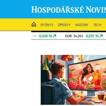
HOME
BYZNYS
ZPRÁVY
NÁZORY
TECH
0,300 %
EUR
0,227 %
CHF
0,2
39
24,265
25,958