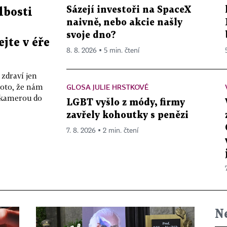
Sázejí investoři na SpaceX
lbosti
naivně, nebo akcie našly
svoje dno?
ejte v éře
8. 8. 2026 ▪ 5 min. čtení
 zdraví jen
roto, že nám
GLOSA JULIE HRSTKOVÉ
í kamerou do
LGBT vyšlo z módy, firmy
zavřely kohoutky s penězi
7. 8. 2026 ▪ 2 min. čtení
N