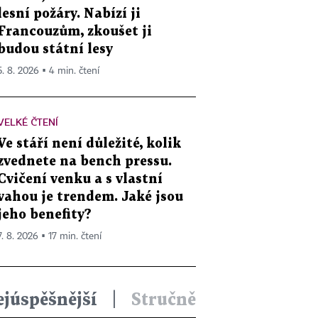
lesní požáry. Nabízí ji
Francouzům, zkoušet ji
budou státní lesy
5. 8. 2026 ▪ 4 min. čtení
VELKÉ ČTENÍ
Ve stáří není důležité, kolik
zvednete na bench pressu.
Cvičení venku a s vlastní
vahou je trendem. Jaké jsou
jeho benefity?
7. 8. 2026 ▪ 17 min. čtení
ejúspěšnější
|
Stručně