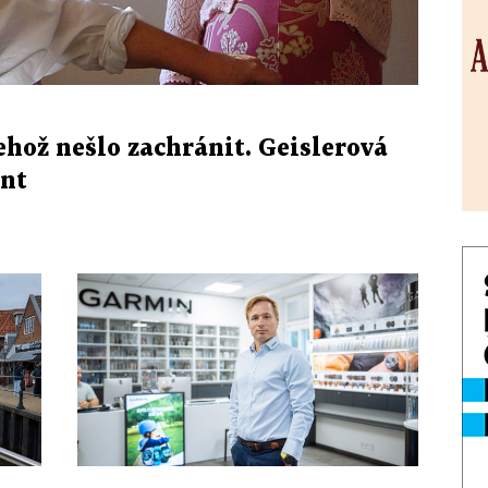
ehož nešlo zachránit. Geislerová
ent