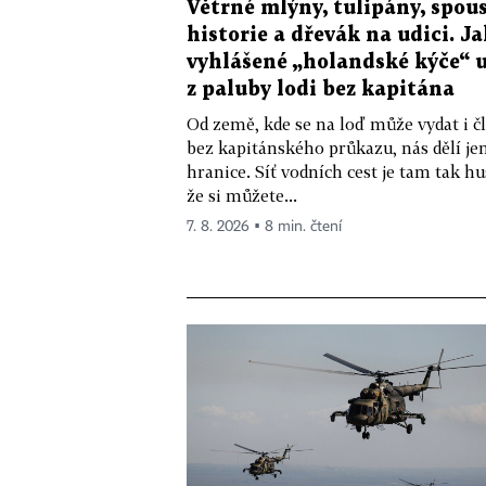
Větrné mlýny, tulipány, spou
historie a dřevák na udici. Ja
vyhlášené „holandské kýče“ u
z paluby lodi bez kapitána
Od země, kde se na loď může vydat i č
bez kapitánského průkazu, nás dělí je
hranice. Síť vodních cest je tam tak hu
že si můžete...
7. 8. 2026 ▪ 8 min. čtení