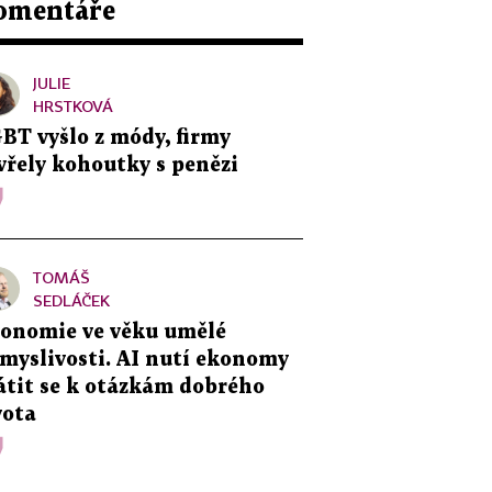
omentáře
JULIE
HRSTKOVÁ
BT vyšlo z módy, firmy
vřely kohoutky s penězi
TOMÁŠ
SEDLÁČEK
onomie ve věku umělé
myslivosti. AI nutí ekonomy
átit se k otázkám dobrého
vota