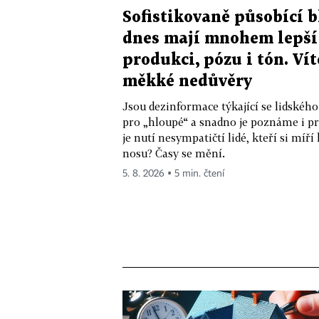
Sofistikovaně působící b
dnes mají mnohem lepší
produkci, pózu i tón. Vít
měkké nedůvěry
Jsou dezinformace týkající se lidského
pro „hloupé“ a snadno je poznáme i p
je nutí nesympatičtí lidé, kteří si míř
nosu? Časy se mění.
5. 8. 2026 ▪ 5 min. čtení