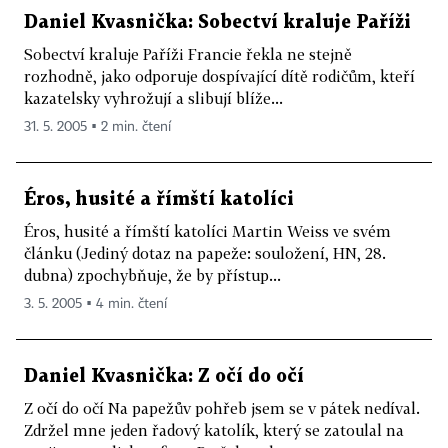
Daniel Kvasnička: Sobectví kraluje Paříži
Sobectví kraluje Paříži Francie řekla ne stejně
rozhodně, jako odporuje dospívající dítě rodičům, kteří
kazatelsky vyhrožují a slibují blíže...
31. 5. 2005 ▪ 2 min. čtení
Éros, husité a římští katolíci
Éros, husité a římští katolíci Martin Weiss ve svém
článku (Jediný dotaz na papeže: souložení, HN, 28.
dubna) zpochybňuje, že by přístup...
3. 5. 2005 ▪ 4 min. čtení
Daniel Kvasnička: Z očí do očí
Z očí do očí Na papežův pohřeb jsem se v pátek nedíval.
Zdržel mne jeden řadový katolík, který se zatoulal na