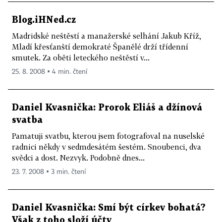
Blog.iHNed.cz
Madridské neštěstí a manažerské selhání Jakub Kříž,
Mladí křesťanští demokraté Španělé drží třídenní
smutek. Za oběti leteckého neštěstí v...
25. 8. 2008 ▪ 4 min. čtení
Daniel Kvasnička: Prorok Eliáš a džínová
svatba
Pamatuji svatbu, kterou jsem fotografoval na nuselské
radnici někdy v sedmdesátém šestém. Snoubenci, dva
svědci a dost. Nezvyk. Podobně dnes...
23. 7. 2008 ▪ 3 min. čtení
Daniel Kvasnička: Smí být církev bohatá?
Však z toho složí účty