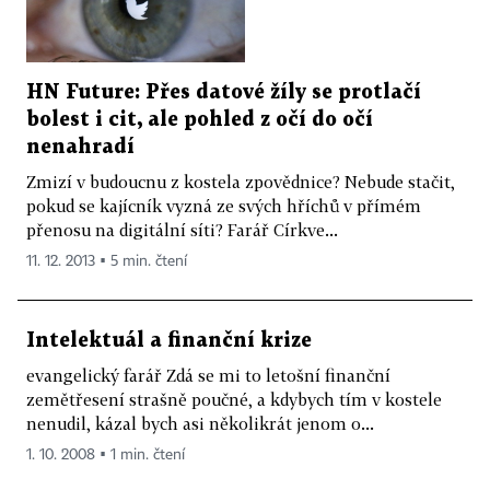
HN Future: Přes datové žíly se protlačí
bolest i cit, ale pohled z očí do očí
nenahradí
Zmizí v budoucnu z kostela zpovědnice? Nebude stačit,
pokud se kajícník vyzná ze svých hříchů v přímém
přenosu na digitální síti? Farář Církve...
11. 12. 2013 ▪ 5 min. čtení
Intelektuál a finanční krize
evangelický farář Zdá se mi to letošní finanční
zemětřesení strašně poučné, a kdybych tím v kostele
nenudil, kázal bych asi několikrát jenom o...
1. 10. 2008 ▪ 1 min. čtení