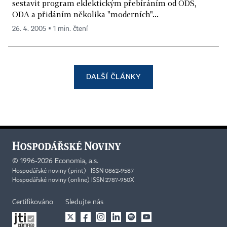
sestavit program eklektickým přebíráním od ODS,
ODA a přidáním několika "moderních"...
26. 4. 2005 ▪ 1 min. čtení
DALŠÍ ČLÁNKY
©
1996-2026
Economia, a.s.
Hospodářské noviny (print) ISSN 0862-9587
Hospodářské noviny (online) ISSN 2787-950X
Certifikováno
Sledujte nás