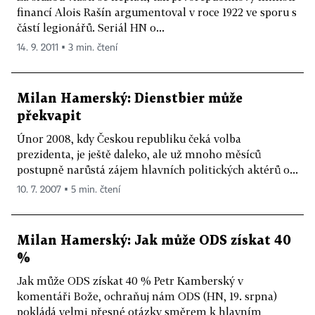
financí Alois Rašín argumentoval v roce 1922 ve sporu s
částí legionářů. Seriál HN o...
14. 9. 2011 ▪ 3 min. čtení
Milan Hamerský: Dienstbier může
překvapit
Únor 2008, kdy Českou republiku čeká volba
prezidenta, je ještě daleko, ale už mnoho měsíců
postupně narůstá zájem hlavních politických aktérů o...
10. 7. 2007 ▪ 5 min. čtení
Milan Hamerský: Jak může ODS získat 40
%
Jak může ODS získat 40 % Petr Kamberský v
komentáři Bože, ochraňuj nám ODS (HN, 19. srpna)
pokládá velmi přesné otázky směrem k hlavním