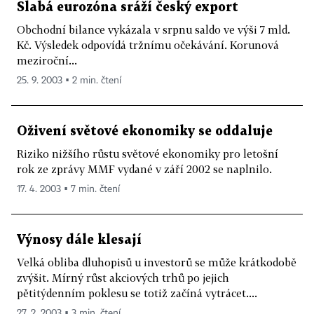
Slabá eurozóna sráží český export
Obchodní bilance vykázala v srpnu saldo ve výši 7 mld.
Kč. Výsledek odpovídá tržnímu očekávání. Korunová
meziroční...
25. 9. 2003 ▪ 2 min. čtení
Oživení světové ekonomiky se oddaluje
Riziko nižšího růstu světové ekonomiky pro letošní
rok ze zprávy MMF vydané v září 2002 se naplnilo.
17. 4. 2003 ▪ 7 min. čtení
Výnosy dále klesají
Velká obliba dluhopisů u investorů se může krátkodobě
zvýšit. Mírný růst akciových trhů po jejich
pětitýdenním poklesu se totiž začíná vytrácet....
27. 2. 2003 ▪ 3 min. čtení