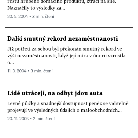
růstu hrubého domácího produktu, ztrácí na síle.
Naznačily to výsledky za...
20. 5. 2004 ▪ 3 min. čtení
Další smutný rekord nezaměstnanosti
Již potřetí za sebou byl překonán smutný rekord ve
výši nezaměstnanosti, když její míra v únoru vzrostla
o...
11. 3. 2004 ▪ 3 min. čtení
Lidé utrácejí, na odbyt jdou auta
Levné půjčky a snadnější dostupnost peněz se viditelně
projevují ve výsledných údajích o maloobchodních...
20. 11. 2003 ▪ 2 min. čtení