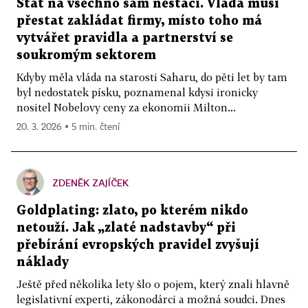
Stát na všechno sám nestačí. Vláda musí
přestat zakládat firmy, místo toho má
vytvářet pravidla a partnerství se
soukromým sektorem
Kdyby měla vláda na starosti Saharu, do pěti let by tam
byl nedostatek písku, poznamenal kdysi ironicky
nositel Nobelovy ceny za ekonomii Milton...
20. 3. 2026 ▪ 5 min. čtení
ZDENĚK ZAJÍČEK
Goldplating: zlato, po kterém nikdo
netouží. Jak „zlaté nadstavby“ při
přebírání evropských pravidel zvyšují
náklady
Ještě před několika lety šlo o pojem, který znali hlavně
legislativní experti, zákonodárci a možná soudci. Dnes