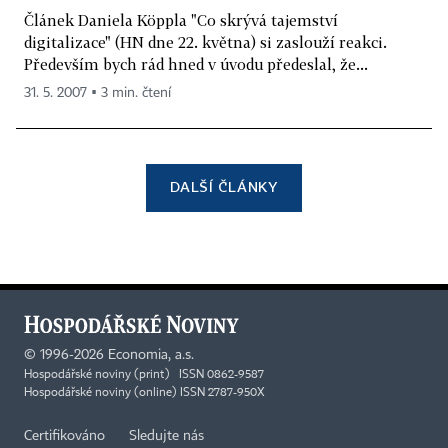
Článek Daniela Köppla "Co skrývá tajemství
digitalizace" (HN dne 22. května) si zaslouží reakci.
Především bych rád hned v úvodu předeslal, že...
31. 5. 2007 ▪ 3 min. čtení
DALŠÍ ČLÁNKY
©
1996-2026
Economia, a.s.
Hospodářské noviny (print) ISSN 0862-9587
Hospodářské noviny (online) ISSN 2787-950X
Certifikováno
Sledujte nás