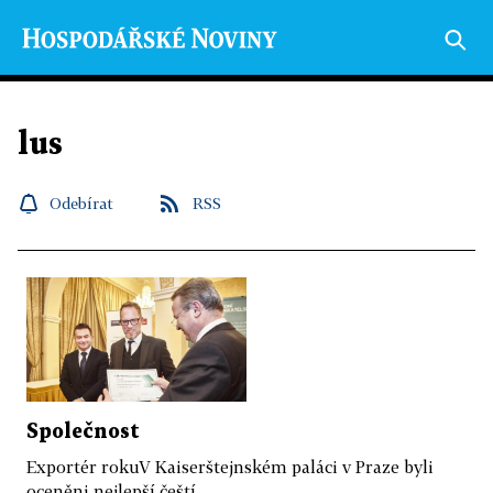
lus
Odebírat
RSS
Společnost
Exportér rokuV Kaiserštejnském paláci v Praze byli
oceněni nejlepší čeští...