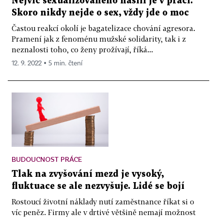
Nejvíc sexualizovaného násilí je v práci.
Skoro nikdy nejde o sex, vždy jde o moc
Častou reakcí okolí je bagatelizace chování agresora.
Pramení jak z fenoménu mužské solidarity, tak i z
neznalosti toho, co ženy prožívají, říká...
12. 9. 2022 ▪ 5 min. čtení
BUDOUCNOST PRÁCE
Tlak na zvyšování mezd je vysoký,
fluktuace se ale nezvyšuje. Lidé se bojí
Rostoucí životní náklady nutí zaměstnance říkat si o
víc peněz. Firmy ale v drtivé většině nemají možnost