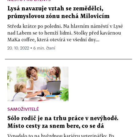
Lysá navazuje vztah se zemědělci,
průmyslovou zónu nechá Milovicím
Středa krátce po poledni. Na hlavním náměstí v Lysé
nad Labem se to hemží lidmi. Stolky před kavárnou
MaKa coffee, která otevírá ve všední dny...
20. 10. 2022 ▪ 6 min. čtení
SAMOŽIVITELÉ
Sólo rodič je na trhu práce v nevýhodě.
Místo cesty za snem bere, co se dá
Vypadalo to na hvězdnou kariéru veterinářky. Po