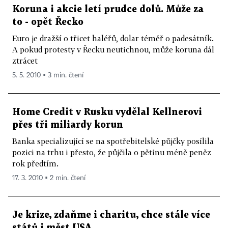
Koruna i akcie letí prudce dolů. Může za
to - opět Řecko
Euro je dražší o třicet haléřů, dolar téměř o padesátník.
A pokud protesty v Řecku neutichnou, může koruna dál
ztrácet
5. 5. 2010 ▪ 3 min. čtení
Home Credit v Rusku vydělal Kellnerovi
přes tři miliardy korun
Banka specializující se na spotřebitelské půjčky posílila
pozici na trhu i přesto, že půjčila o pětinu méně peněz
rok předtím.
17. 3. 2010 ▪ 2 min. čtení
Je krize, zdaňme i charitu, chce stále více
států i měst USA