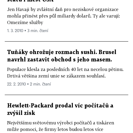
Jen Havaji by zvláštní daň pro neziskové organizace
mohla přinést přes půl miliardy dolarů. Ty ale varují:
Omezíme služby
1. 3. 2010 ▪ 3 min. čtení
Tuňáky ohrožuje rozmach sushi. Brusel
navrhl zastavit obchod s jeho masem.
Populace klesla za posledních 40 let na necelou pětinu.
Drtivá většina zemí unie se zákazem souhlasí.
22. 2. 2010 ▪ 2 min. čtení
Hewlett-Packard prodal víc počítačů a
zvýšil zisk
Největšímu světovému výrobci počítačů a tiskáren
může pomoci, že firmy letos budou letos více