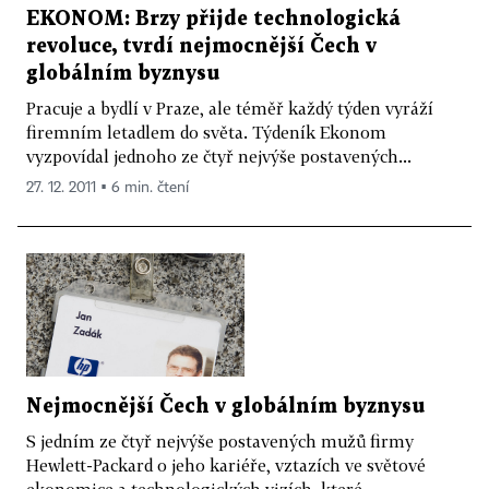
EKONOM: Brzy přijde technologická
revoluce, tvrdí nejmocnější Čech v
globálním byznysu
Pracuje a bydlí v Praze, ale téměř každý týden vyráží
firemním letadlem do světa. Týdeník Ekonom
vyzpovídal jednoho ze čtyř nejvýše postavených...
27. 12. 2011 ▪ 6 min. čtení
Nejmocnější Čech v globálním byznysu
S jedním ze čtyř nejvýše postavených mužů firmy
Hewlett-Packard o jeho kariéře, vztazích ve světové
ekonomice a technologických vizích, které...