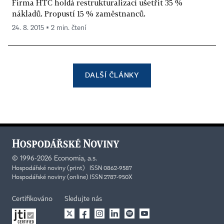
Firma HTC holdá restrukturalizací ušetřit 35 %
nákladů. Propustí 15 % zaměstnanců.
24. 8. 2015 ▪ 2 min. čtení
DALŠÍ ČLÁNKY
©
1996-2026
Economia, a.s.
Hospodářské noviny (print) ISSN 0862-9587
Hospodářské noviny (online) ISSN 2787-950X
Certifikováno
Sledujte nás