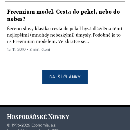
Freemium model. Cesta do pekel, nebo do
nebes?
Řečeno slovy klasika: cesta do pekel bývá dlážděna těmi
nejlepšími (mnohdy nebeskými) úmysly. Podobně je to
i s Freemium modelem. Ve zkratce se...
15. 11. 2010 ▪ 3 min. čtení
DALŠÍ ČLÁNKY
©
1996-2026
Economia, a.s.