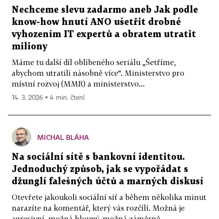
Nechceme slevu zadarmo aneb Jak podle
know-how hnutí ANO ušetřit drobné
vyhozením IT expertů a obratem utratit
miliony
Máme tu další díl oblíbeného seriálu „Šetříme,
abychom utratili násobně více“. Ministerstvo pro
místní rozvoj (MMR) a ministerstvo...
14. 3. 2026 ▪ 4 min. čtení
MICHAL BLÁHA
Na sociální sítě s bankovní identitou.
Jednoduchý způsob, jak se vypořádat s
džunglí falešných účtů a marných diskusí
Otevřete jakoukoli sociální síť a během několika minut
narazíte na komentář, který vás rozčílí. Možná je
agresivní, možná hloupý, možná záměrně...