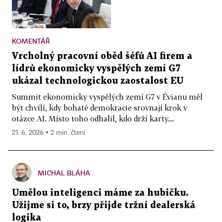
KOMENTÁŘ
Vrcholný pracovní oběd šéfů AI firem a
lídrů ekonomicky vyspělých zemí G7
ukázal technologickou zaostalost EU
Summit ekonomicky vyspělých zemí G7 v Évianu měl
být chvílí, kdy bohaté demokracie srovnají krok v
otázce AI. Místo toho odhalil, kdo drží karty...
21. 6. 2026 ▪ 2 min. čtení
MICHAL BLÁHA
Umělou inteligenci máme za hubičku.
Užijme si to, brzy přijde tržní dealerská
logika