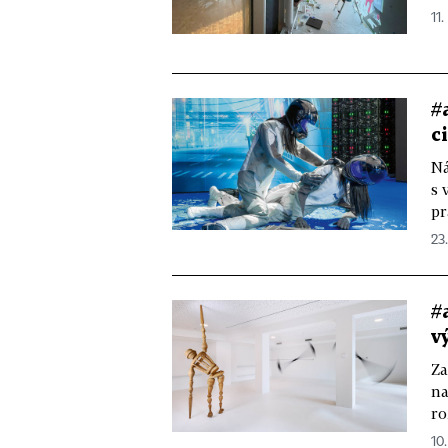
11.
#
c
Ná
s 
pr
23
#
v
Za
na
ro
10.