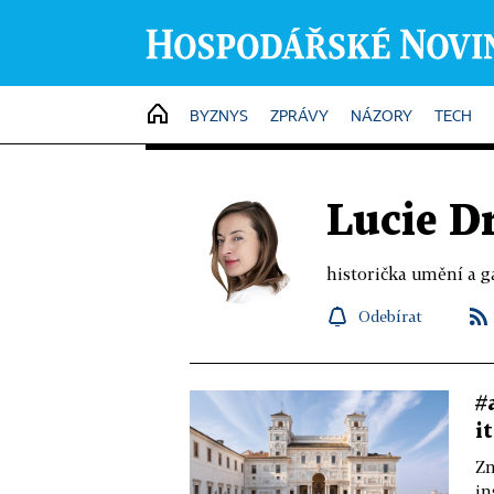
HOME
BYZNYS
ZPRÁVY
NÁZORY
TECH
Lucie D
historička umění a g
Odebírat
#
i
Zn
in