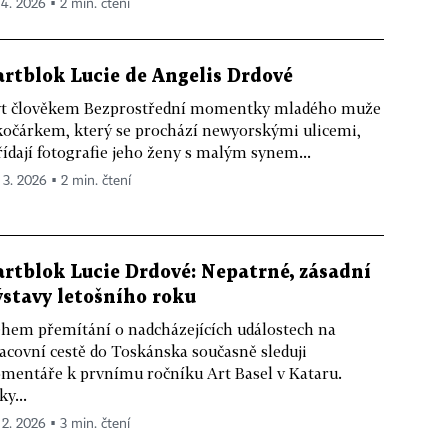
 4. 2026 ▪ 2 min. čtení
artblok Lucie de Angelis Drdové
t člověkem Bezprostřední momentky mladého muže
kočárkem, který se prochází newyorskými ulicemi,
řídají fotografie jeho ženy s malým synem...
. 3. 2026 ▪ 2 min. čtení
artblok Lucie Drdové: Nepatrné, zásadní
ýstavy letošního roku
hem přemítání o nadcházejících událostech na
acovní cestě do Toskánska současně sleduji
mentáře k prvnímu ročníku Art Basel v Kataru.
ky...
 2. 2026 ▪ 3 min. čtení