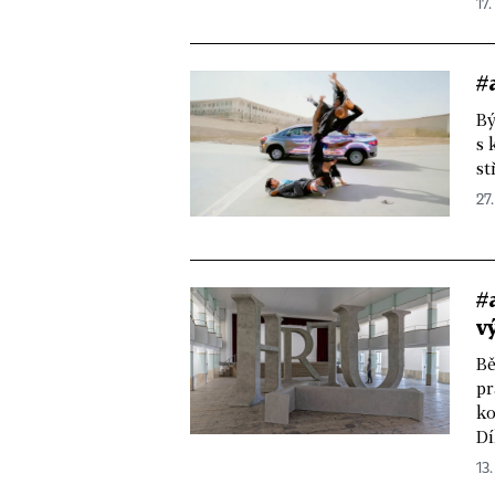
17.
#
Bý
s 
st
27
#
v
Bě
pr
ko
Dí
13.