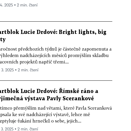
 4. 2025 ▪ 2 min. čtení
artblok Lucie Drdové: Bright lights, big
ity
ročnost předchozích týdnů je částečně zapomenuta a
výhledem nadcházejících měsíců promýšlím skladbu
acovních projektů napříč třemi...
. 3. 2025 ▪ 2 min. čtení
artblok Lucie Drdové: Římské ráno a
ýjimečná výstava Pavly Scerankové
tímco přemýšlím nad větami, které Pavla Sceranková
psala ke své nadcházející výstavě, lehce mě
zptyluje ťukání hrnečků o sebe, jejich...
 3. 2025 ▪ 2 min. čtení