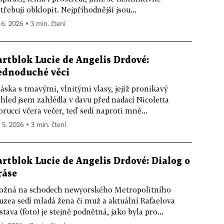
třebuji obklopit. Nejpříhodnější jsou...
. 6. 2026 ▪ 3 min. čtení
artblok Lucie de Angelis Drdové:
ednoduché věci
áska s tmavými, vlnitými vlasy, jejíž pronikavý
hled jsem zahlédla v davu před nadací Nicoletta
orucci včera večer, teď sedí naproti mně...
. 5. 2026 ▪ 3 min. čtení
artblok Lucie de Angelis Drdové: Dialog o
ráse
žná na schodech newyorského Metropolitního
zea sedí mladá žena či muž a aktuální Rafaelova
stava (foto) je stejně podnětná, jako byla pro...