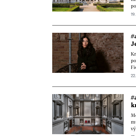
po
19
#
J
Kr
po
Fi
22
#
k
Mo
mu
vý