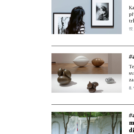
Ka
př
tr
17.
#
Te
sv
za
8.
#
m
d