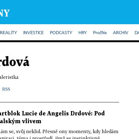
REALITY
INVESTICE
PODCASTY
HRY
PročNe
ARCHIV
D
rdová
aleristka
RSS
artblok Lucie de Angelis Drdové: Pod
talským vlivem
ám se, svůj neklid. Přesně ony momenty, kdy hledám
spiraci, téma i prostředí, jímž se instinktivně