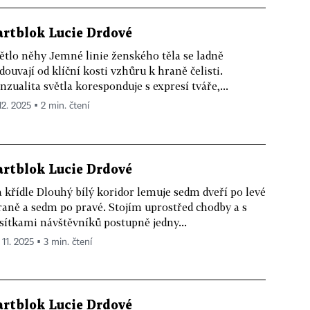
artblok Lucie Drdové
ětlo něhy Jemné linie ženského těla se ladně
douvají od klíční kosti vzhůru k hraně čelisti.
nzualita světla koresponduje s expresí tváře,...
12. 2025 ▪ 2 min. čtení
artblok Lucie Drdové
 křídle Dlouhý bílý koridor lemuje sedm dveří po levé
raně a sedm po pravé. Stojím uprostřed chodby a s
sítkami návštěvníků postupně jedny...
 11. 2025 ▪ 3 min. čtení
artblok Lucie Drdové