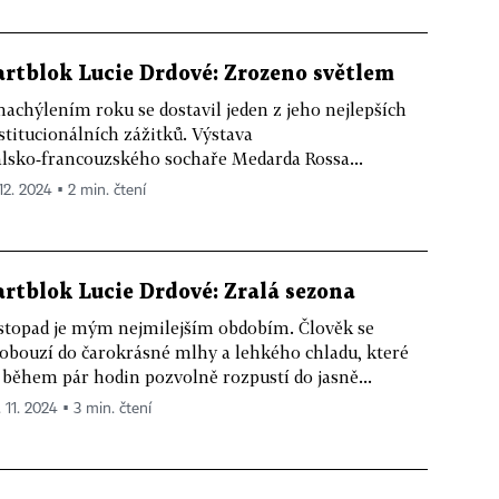
artblok Lucie Drdové: Zrozeno světlem
nachýlením roku se dostavil jeden z jeho nejlepších
stitucionálních zážitků. Výstava
alsko‑francouzského sochaře Medarda Rossa...
 12. 2024 ▪ 2 min. čtení
artblok Lucie Drdové: Zralá sezona
stopad je mým nejmilejším obdobím. Člověk se
obouzí do čarokrásné mlhy a lehkého chladu, které
 během pár hodin pozvolně rozpustí do jasně...
 11. 2024 ▪ 3 min. čtení