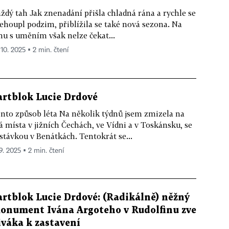
ždý tah Jak znenadání přišla chladná rána a rychle se
ehoupl podzim, přiblížila se také nová sezona. Na
hu s uměním však nelze čekat...
 10. 2025 ▪ 2 min. čtení
artblok Lucie Drdové
nto způsob léta Na několik týdnů jsem zmizela na
á místa v jižních Čechách, ve Vídni a v Toskánsku, se
stávkou v Benátkách. Tentokrát se...
 9. 2025 ▪ 2 min. čtení
artblok Lucie Drdové: (Radikálně) něžný
onument Ivána Argoteho v Rudolfinu zve
iváka k zastavení