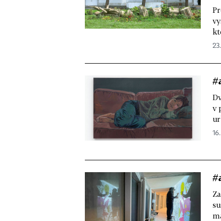
Pr
vy
kt
23
#
Dv
v 
ur
16.
#
Za
su
ma