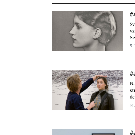
#
Sv
vz
Se
5. 
#
Na
st
de
14.
#