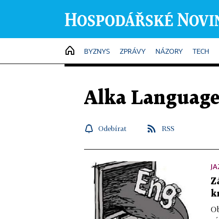
HOME
BYZNYS
ZPRÁVY
NÁZORY
TECH
Alka Languag
Odebírat
RSS
JA
Z
k
Ob