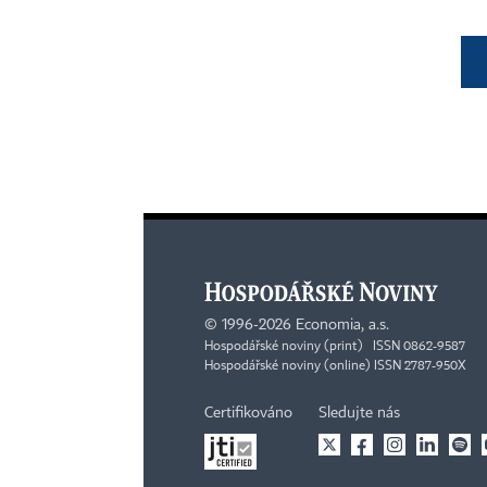
©
1996-2026
Economia, a.s.
Hospodářské noviny (print) ISSN 0862-9587
Hospodářské noviny (online) ISSN 2787-950X
Certifikováno
Sledujte nás