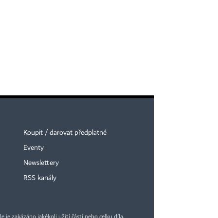
Koupit / darovat předplatné
Eventy
Newslettery
RSS kanály
je zakázáno jakékoli užití částí nebo celku díla,