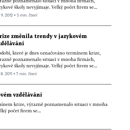
razně poznamenalo situaci v mnoha firmách,
zykové školy nevyjímaje. Velký počet firem se...
 9. 2012 ▪ 5 min. čtení
rize změnila trendy v jazykovém
zdělávání
dobí, které je dnes označováno termínem krize,
razně poznamenalo situaci v mnoha firmách,
zykové školy nevyjímaje. Velký počet firem se...
 8. 2011 ▪ 7 min. čtení
ovém vzdělávání
rmínem krize, výrazně poznamenalo situaci v mnoha
ký počet firem se...