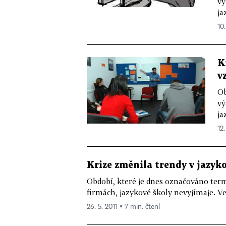
vý
ja
10.
K
v
Ob
vý
ja
12.
Krize změnila trendy v jazyk
Období, které je dnes označováno te
firmách, jazykové školy nevyjímaje. Vel
26. 5. 2011 ▪ 7 min. čtení