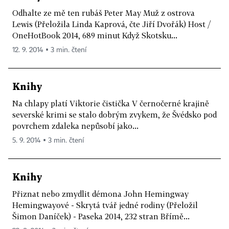
Odhalte ze mě ten rubáš Peter May Muž z ostrova
Lewis (Přeložila Linda Kaprová, čte Jiří Dvořák) Host /
OneHotBook 2014, 689 minut Když Skotsku...
12. 9. 2014 ▪ 3 min. čtení
Knihy
Na chlapy platí Viktorie čistička V černočerné krajině
severské krimi se stalo dobrým zvykem, že Švédsko pod
povrchem zdaleka nepůsobí jako...
5. 9. 2014 ▪ 3 min. čtení
Knihy
Přiznat nebo zmydlit démona John Hemingway
Hemingwayové - Skrytá tvář jedné rodiny (Přeložil
Šimon Daníček) - Paseka 2014, 232 stran Břímě...