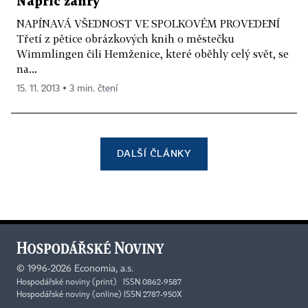
Napříč žánry
NAPÍNAVÁ VŠEDNOST VE SPOLKOVÉM PROVEDENÍ
Třetí z pětice obrázkových knih o městečku
Wimmlingen čili Hemženice, které oběhly celý svět, se
na...
15. 11. 2013 ▪ 3 min. čtení
DALŠÍ ČLÁNKY
©
1996-2026
Economia, a.s.
Hospodářské noviny (print) ISSN 0862-9587
Hospodářské noviny (online) ISSN 2787-950X