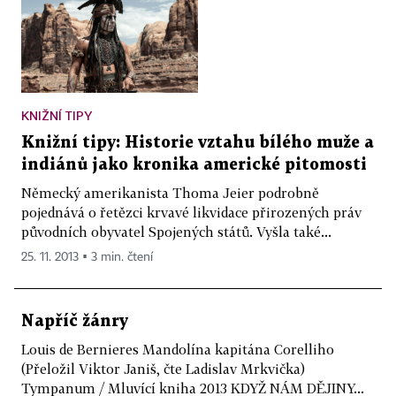
KNIŽNÍ TIPY
Knižní tipy: Historie vztahu bílého muže a
indiánů jako kronika americké pitomosti
Německý amerikanista Thoma Jeier podrobně
pojednává o řetězci krvavé likvidace přirozených práv
původních obyvatel Spojených států. Vyšla také...
25. 11. 2013 ▪ 3 min. čtení
Napříč žánry
Louis de Bernieres Mandolína kapitána Corelliho
(Přeložil Viktor Janiš, čte Ladislav Mrkvička)
Tympanum / Mluvící kniha 2013 KDYŽ NÁM DĚJINY...