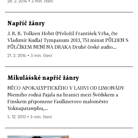
28. 2. 2014 ▪ 3 min. čtení
Napříč žánry
J. R. R. Tolkien Hobit (Přeložil František Vrba, čte
Vladimír Kudla) Tympanum 2013, 751 minut PŮLDEN S
PŮLČÍKEM NENÍ NA DRAKA Druhé české audio...
21. 2. 2014 ▪ 3 min. čtení
Mikulášské napříč žánry
NĚCO APOKALYPTICKÉHO V LAHVI OD LIMONÁDY
Niemiho rodná Pajala na hranici mezi Švédskem a
Finskem připomene Faulknerovo maloměsto
Yoknapatawphu,...
5. 12. 2013 ▪ 3 min. čtení