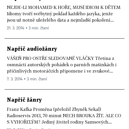
NEJDE-LI MOHAMED K HOŘE, MUSÍ IDIOM K DĚTEM
Idiomy tvoří svébytný poklad každého jazyka, jenže
jsou už notně uleželého data a nejmladší pokolení...
21. 3. 2014 ▪ 3 min. čtení
Napříč audiožánry
VÁŠEŇ PRO OSTŘE SLEDOVANÉ VLÁČKY Třetina z
osmnácti autorských pohádek o parních mašinkách i
přičinlivých motoráčcích připomene i ve zvukové...
7. 3. 2014 ▪ 3 min. čtení
Napříč žánry
Franz Kafka Proměna (přeložil Zbyněk Sekal)
Radioservis 2013, 70 minut NECH BROUKA ŽÍT. ALE CO
S VYHOŘELÝM? Jediný živitel rodiny Samsových...