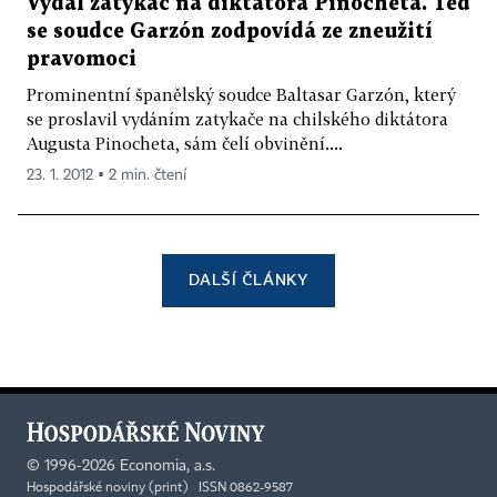
Vydal zatykač na diktátora Pinocheta. Teď
se soudce Garzón zodpovídá ze zneužití
pravomoci
Prominentní španělský soudce Baltasar Garzón, který
se proslavil vydáním zatykače na chilského diktátora
Augusta Pinocheta, sám čelí obvinění....
23. 1. 2012 ▪ 2 min. čtení
DALŠÍ ČLÁNKY
©
1996-2026
Economia, a.s.
Hospodářské noviny (print) ISSN 0862-9587