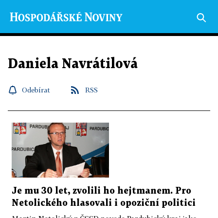
Daniela Navrátilová
Odebírat
RSS
Je mu 30 let, zvolili ho hejtmanem. Pro
Netolického hlasovali i opoziční politici