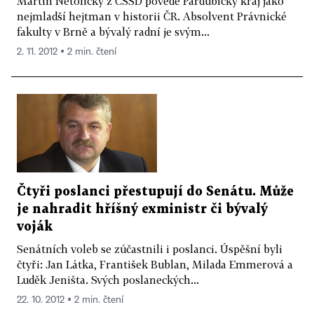
Martin Netolický z ČSSD povede Pardubický kraj jako
nejmladší hejtman v historii ČR. Absolvent Právnické
fakulty v Brně a bývalý radní je svým...
2. 11. 2012 ▪ 2 min. čtení
Čtyři poslanci přestupují do Senátu. Může
je nahradit hříšný exministr či bývalý
voják
Senátních voleb se zúčastnili i poslanci. Úspěšní byli
čtyři: Jan Látka, František Bublan, Milada Emmerová a
Luděk Jeništa. Svých poslaneckých...
22. 10. 2012 ▪ 2 min. čtení