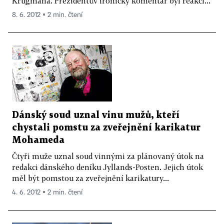
Krugmana. Prezidentův ironický komentář byl reakcí...
8. 6. 2012 ▪ 2 min. čtení
Dánský soud uznal vinu mužů, kteří
chystali pomstu za zveřejnění karikatur
Mohameda
Čtyři muže uznal soud vinnými za plánovaný útok na
redakci dánského deníku Jyllands-Posten. Jejich útok
měl být pomstou za zveřejnění karikatury...
4. 6. 2012 ▪ 2 min. čtení