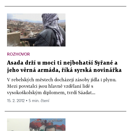
ROZHOVOR
Asada drží u moci ti nejbohatší Syřané a
jeho věrná armáda, říká syrská novinářka
V rebelských městech docházejí zásoby jídla i plynu.
Mezi povstalci jsou hlavně vzdělaní lidé s
vysokoškolským diplomem, tvrdí Sáadat...
15. 2. 2012 ▪ 5 min. čtení