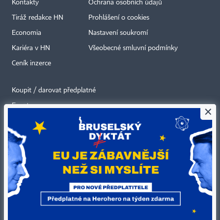
Kontakty
Ochrana osobních údajů
Tiráž redakce HN
Prohlášení o cookies
Economia
Nastavení soukromí
Kariéra v HN
Všeobecné smluvní podmínky
Ceník inzerce
Koupit / darovat předplatné
Eventy
×
Newslettery
RSS kanály
Autorská práva vykonává vydavatel. Bez písemného svolení vydavatele je
zakázáno jakékoli užití částí nebo celku díla, zejména rozmnožování a šíření
jakýmkoli způsobem, mechanickým nebo elektronickým, v českém nebo
jiném jazyce. Bez souhlasu vydavatele je zakázáno též rozmnožování
obsahu pro účely automatizované analýzy textů nebo dat
podle ustanovení § 39c autorského zákona.