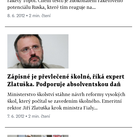
rakety Topol. Cílem testů je zdokonalení raketového
potenciálu Ruska, které tím reaguje na...
8. 6. 2012 ▪ 2 min. čtení
Zápisné je převlečené školné, říká expert
Zlatuška. Podporuje absolventskou daň
Ministerstvo školství stáhne návrh reformy vysokých
škol, který počítal se zavedením školného. Emeritní
rektor Jiří Zlatuška krok ministra Fialy...
7. 6. 2012 ▪ 2 min. čtení