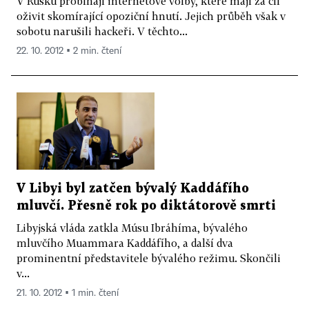
V Rusku probíhají internetové volby, které mají za cíl
oživit skomírající opoziční hnutí. Jejich průběh však v
sobotu narušili hackeři. V těchto...
22. 10. 2012 ▪ 2 min. čtení
V Libyi byl zatčen bývalý Kaddáfího
mluvčí. Přesně rok po diktátorově smrti
Libyjská vláda zatkla Músu Ibráhíma, bývalého
mluvčího Muammara Kaddáfího, a další dva
prominentní představitele bývalého režimu. Skončili
v...
21. 10. 2012 ▪ 1 min. čtení