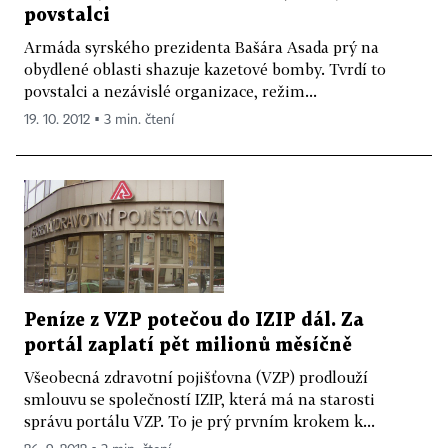
povstalci
Armáda syrského prezidenta Bašára Asada prý na
obydlené oblasti shazuje kazetové bomby. Tvrdí to
povstalci a nezávislé organizace, režim...
19. 10. 2012 ▪ 3 min. čtení
Peníze z VZP potečou do IZIP dál. Za
portál zaplatí pět milionů měsíčně
Všeobecná zdravotní pojišťovna (VZP) prodlouží
smlouvu se společností IZIP, která má na starosti
správu portálu VZP. To je prý prvním krokem k...