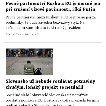
Pevné partnerství Ruska a EU je možné jen
při zrušení vízové povinnosti, říká Putin
Pevné partnerství mezi Ruskem a EU je možné jen za
podmínky, že bude zaveden bezvízový styk. Na
začínajícím summitu to řekl ruský prezident...
4. 6. 2012 ▪ 3 min. čtení
Slovensko už nebude rozdávat potraviny
chudým, loňský projekt se nezdařil
Sociálně slabší obyvatelé Slovenska už nemůžou
počítat s pomocí z EU. Bratislava totiž propásla termín
podání žádosti a Slovensko se tak letos k...