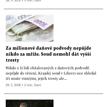
26. 9. 2012 ▪ 3 min. čtení
Za milionové daňové podvody nepůjde
nikdo za mříže. Soud nemohl dát vyšší
tresty
Nikdo z 11 lidí obžalovaných z daňových podvodů
nepůjde do vězení. Krajský soud v Liberci sice shledal
tři muže vinnými, jejich tresty ale...
29. 5. 2018 ▪ 3 min. čtení