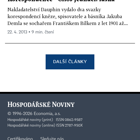
Nakladatelství Dauphin vydalo dva svazky
korespondencí kněze, spisovatele a básníka Jakuba
Demla se sochařem Františkem Bílkem z let 1901 až...
22. 4. 2013 ▪ 9 min. čtení
DALŠÍ ČLÁNKY
©
1996-2026
Economia, a.s.
Hospodářské noviny (print) ISSN 0862-9587
Hospodářské noviny (online) ISSN 2787-950X
Certifikováno
Sledujte nás