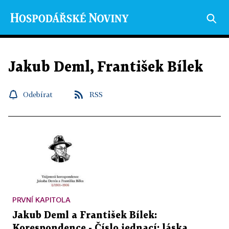
Jakub Deml, František Bílek
Odebírat
RSS
PRVNÍ KAPITOLA
Jakub Deml a František Bílek:
Korespondence - Číslo jednací: láska