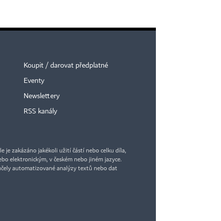
Koupit / darovat předplatné
Eventy
Newslettery
RSS kanály
je zakázáno jakékoli užití částí nebo celku díla,
bo elektronickým, v českém nebo jiném jazyce.
účely automatizované analýzy textů nebo dat