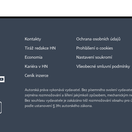
Kontakty
Ochrana osobních údajů
Tiráž redakce HN
Prohlášení o cookies
Economia
Nastavení soukromí
Kariéra v HN
Všeobecné smluvní podmínky
Ceník inzerce
Autorská práva vykonává vydavatel. Bez písemného svolení vydavatele 
zejména rozmnožování a šíření jakýmkoli způsobem, mechanickým ne
Bez souhlasu vydavatele je zakázáno též rozmnožování obsahu pro 
podle ustanovení § 39c autorského zákona.