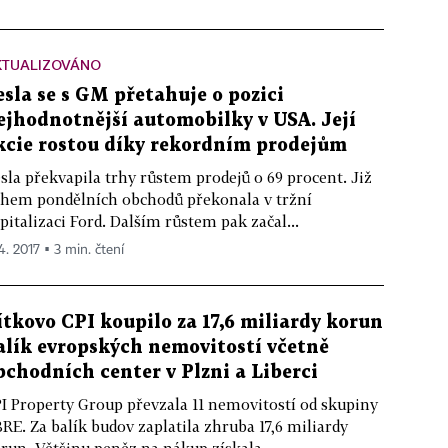
KTUALIZOVÁNO
esla se s GM přetahuje o pozici
ejhodnotnější automobilky v USA. Její
kcie rostou díky rekordním prodejům
sla překvapila trhy růstem prodejů o 69 procent. Již
hem pondělních obchodů překonala v tržní
pitalizaci Ford. Dalším růstem pak začal...
4. 2017 ▪ 3 min. čtení
ítkovo CPI koupilo za 17,6 miliardy korun
alík evropských nemovitostí včetně
bchodních center v Plzni a Liberci
I Property Group převzala 11 nemovitostí od skupiny
RE. Za balík budov zaplatila zhruba 17,6 miliardy