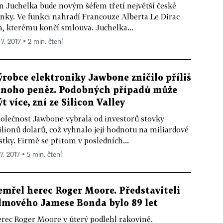
n Juchelka bude novým šéfem třetí největší české
nky. Ve funkci nahradí Francouze Alberta Le Dirac
a, kterému končí smlouva. Juchelka...
 7. 2017 ▪ 2 min. čtení
ýrobce elektroniky Jawbone zničilo příliš
noho peněz. Podobných případů může
ýt více, zní ze Silicon Valley
olečnost Jawbone vybrala od investorů stovky
lionů dolarů, což vyhnalo její hodnotu na miliardové
stky. Firmě se přitom v posledních...
 7. 2017 ▪ 5 min. čtení
emřel herec Roger Moore. Představiteli
ilmového Jamese Bonda bylo 89 let
rec Roger Moore v úterý podlehl rakovině.