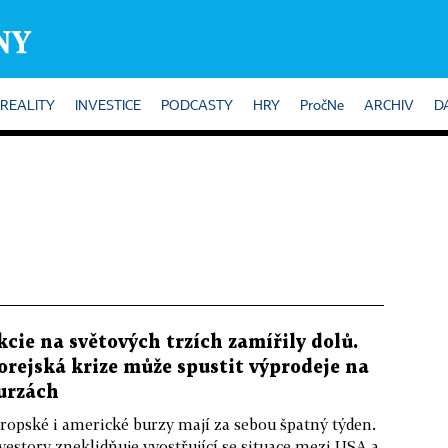
REALITY
INVESTICE
PODCASTY
HRY
PročNe
ARCHIV
D
kcie na světových trzích zamířily dolů.
orejská krize může spustit výprodeje na
urzách
ropské i americké burzy mají za sebou špatný týden.
vestory zneklidňuje vyostřující se situace mezi USA a