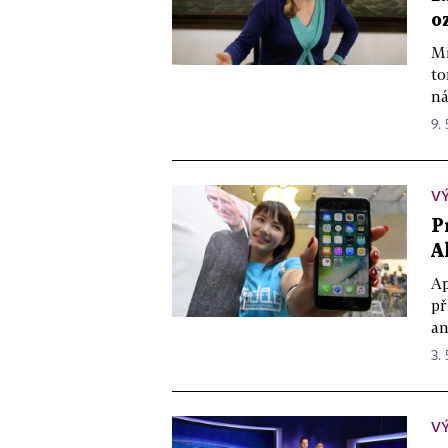
o
Mi
to
ná
9. 
V
P
A
Ap
př
an
3. 
V