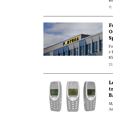
ko
11.
F
O
S
Fo
v 
85
23.
L
t
B
Ma
An