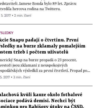
edstaviteli Jamese Bonda bylo 89 let. Zprávu
tvrdila hercova rodina na Twitteru.
 5. 2017 ▪ 2 min. čtení
ÝSLEDKY
kcie Snapu padají o čtvrtinu. První
ýsledky na burze zklamaly pomalejším
ůstem tržeb i počtem uživatelů
erický Snap na burze propadá o 23 procent.
vestoři jsou zklamaní z neuspokojivých
spodářských výsledků za první čtvrtletí. Propad po...
 5. 2017 ▪ 3 min. čtení
alachová kvůli kauze okolo fotbalové
sociace podává demisi. Nechci být
áminkou pro Babišovy útoky na ČSSD,