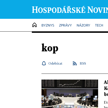
HOME
BYZNYS
ZPRÁVY
NÁZORY
TECH
kop
Odebírat
RSS
A
K
b
Ev
In