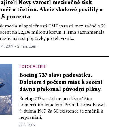
ajiteli Novy vzrostl meziročně zisk
éměř o třetinu. Akcie skokově posílily o
1,5 procenta
sk mediální společnosti CME vzrostl meziročně o 29
ocent na 22,136 milionu korun. Firma zaznamenala
razný nárůst poptávky po televizní...
. 4. 2017 ▪ 2 min. čtení
FOTOGALERIE
Boeing 737 slaví padesátku.
Doletem i počtem míst k sezení
dávno překonal původní plány
Boeing 737 se stal nejprodávanějším
komerčním letadlem. První let absolvoval
9. dubna 1967. Za 50 existence se změnil k
nepoznání.
8. 4. 2017