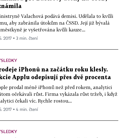
známila
nistryně Valachová podává demisi. Udělala to kvůli
mu, aby zabránila útokům na ČSSD. Její již bývalá
městkyně je vyšetřována kvůli kauze...
5. 2017 ▪ 3 min. čtení
ÝSLEDKY
rodeje iPhonů na začátku roku klesly.
kcie Applu odepisují přes dvě procenta
ple prodal méně iPhonů než před rokem, analytici
itom očekávali růst. Firma vykázala růst tržeb, i když
alytici čekali víc. Rychle rostou...
5. 2017 ▪ 4 min. čtení
ÝSLEDKY