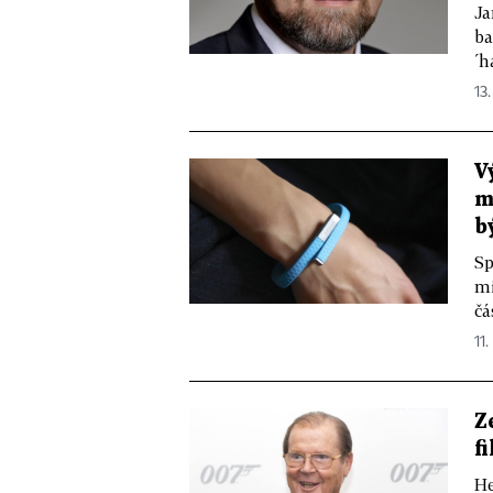
Ja
ba
´h
13.
V
m
b
Sp
mi
čá
11.
Z
f
He