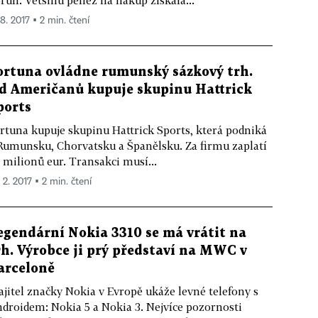
run. Většinu peněz na nákup získala...
 8. 2017 ▪ 2 min. čtení
ortuna ovládne rumunský sázkový trh.
d Američanů kupuje skupinu Hattrick
ports
rtuna kupuje skupinu Hattrick Sports, která podniká
Rumunsku, Chorvatsku a Španělsku. Za firmu zaplatí
 milionů eur. Transakci musí...
 2. 2017 ▪ 2 min. čtení
egendární Nokia 3310 se má vrátit na
rh. Výrobce ji prý představí na MWC v
arceloně
jitel značky Nokia v Evropě ukáže levné telefony s
droidem: Nokia 5 a Nokia 3. Nejvíce pozornosti