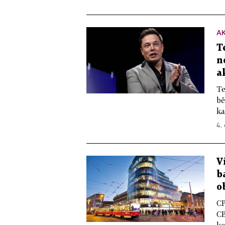
A
T
n
a
Te
bě
ka
4. 
V
b
o
CP
CB