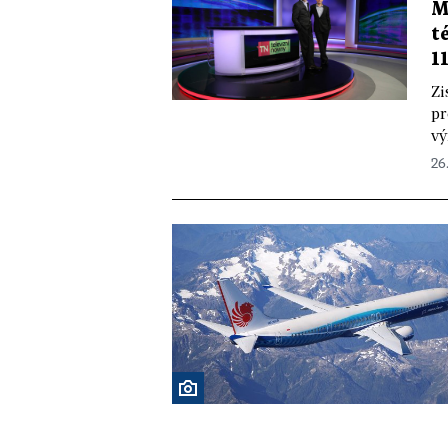
M
t
1
Zi
pr
vý
26