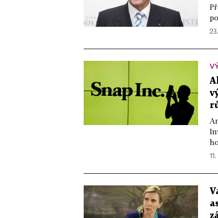
Př
po
23.
V
A
v
r
Am
In
ho
11.
V
a
z