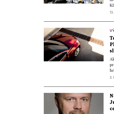
KL
13.
V
T
P
s
Ak
pr
hr
3. 
N
J
c