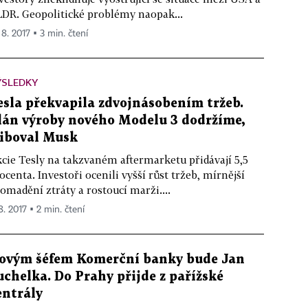
DR. Geopolitické problémy naopak...
 8. 2017 ▪ 3 min. čtení
ÝSLEDKY
esla překvapila zdvojnásobením tržeb.
lán výroby nového Modelu 3 dodržíme,
liboval Musk
cie Tesly na takzvaném aftermarketu přidávají 5,5
ocenta. Investoři ocenili vyšší růst tržeb, mírnější
omadění ztráty a rostoucí marži....
8. 2017 ▪ 2 min. čtení
ovým šéfem Komerční banky bude Jan
uchelka. Do Prahy přijde z pařížské
entrály