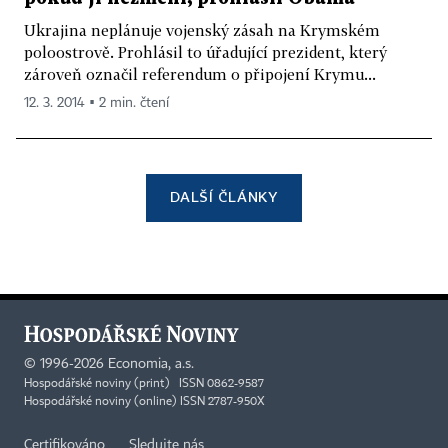
Ukrajina neplánuje vojenský zásah na Krymském
poloostrově. Prohlásil to úřadující prezident, který
zároveň označil referendum o připojení Krymu...
12. 3. 2014 ▪ 2 min. čtení
DALŠÍ ČLÁNKY
©
1996-2026
Economia, a.s.
Hospodářské noviny (print) ISSN 0862-9587
Hospodářské noviny (online) ISSN 2787-950X
Certifikováno
Sledujte nás