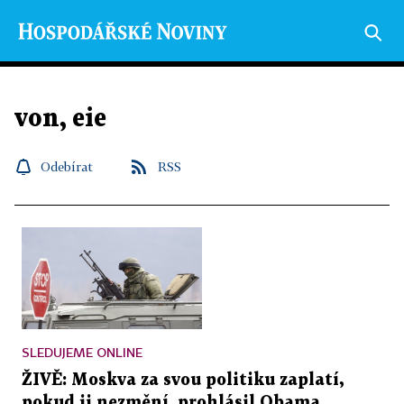
von, eie
Odebírat
RSS
SLEDUJEME ONLINE
ŽIVĚ: Moskva za svou politiku zaplatí,
pokud ji nezmění, prohlásil Obama