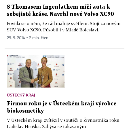
S Thomasem Ingenlathem míří auta k
sebejisté kráse. Navrhl nové Volvo XC90
Povídá se o něm, že rád maluje světlem. Stojí za novým
SUV Volvo XC90. Působil i v Mladé Boleslavi.
29. 9. 2014 ▪ 2 min. čtení
ÚSTECKÝ KRAJ
Firmou roku je v Ústeckém kraji výrobce
biokosmetiky
V Ústeckém kraji zvítězil v soutěži o Živnostníka roku
Ladislav Hruška. Zabývá se takzvaným