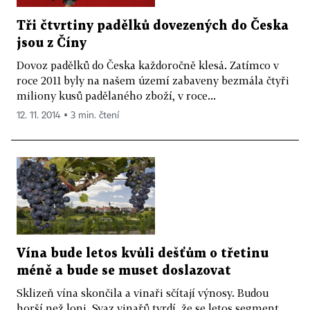
Tři čtvrtiny padělků dovezených do Česka
jsou z Číny
Dovoz padělků do Česka každoročně klesá. Zatímco v
roce 2011 byly na našem území zabaveny bezmála čtyři
miliony kusů padělaného zboží, v roce...
12. 11. 2014 ▪ 3 min. čtení
Vína bude letos kvůli dešťům o třetinu
méně a bude se muset doslazovat
Sklizeň vína skončila a vinaři sčítají výnosy. Budou
horší než loni. Svaz vinařů tvrdí, že se letos segment