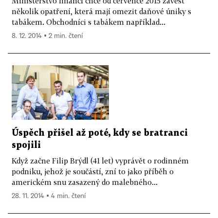
Ministerstvo financí chce od července 2015 zavést
několik opatření, která mají omezit daňové úniky s
tabákem. Obchodníci s tabákem například...
8. 12. 2014 ▪ 2 min. čtení
Úspěch přišel až poté, kdy se bratranci
spojili
Když začne Filip Brýdl (41 let) vyprávět o rodinném
podniku, jehož je součástí, zní to jako příběh o
americkém snu zasazený do malebného...
28. 11. 2014 ▪ 4 min. čtení