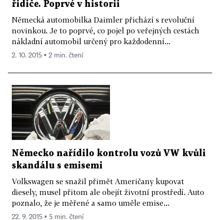
řidiče. Poprvé v historii
Německá automobilka Daimler přichází s revoluční
novinkou. Je to poprvé, co pojel po veřejných cestách
nákladní automobil určený pro každodenní...
2. 10. 2015 ▪ 2 min. čtení
Německo nařídilo kontrolu vozů VW kvůli
skandálu s emisemi
Volkswagen se snažil přimět Američany kupovat
diesely, musel přitom ale obejít životní prostředí. Auto
poznalo, že je měřené a samo uměle emise...
22. 9. 2015 ▪ 5 min. čtení