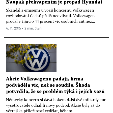
Naopak překvapením je propad Hyundai
Skandál s emisemi u vozů koncernu Volkswagen
rozhodování Čechů příliš neovlivnil. Volkswagen
prodal v říjnu o 44 procent víc osobních aut než...
4. 11. 2015 ▪ 3 min. čtení
Akcie Volkswagenu padají, firma
podváděla víc, než se soudilo. Škoda
potvrdila, že se problém týká i jejích vozů
Německý koncern si dává bokem další dvě miliardy eur,
vyšetřovatelé odhalili nový podvod. Akcie byly až do
včerejška příležitostí vydělat, během...