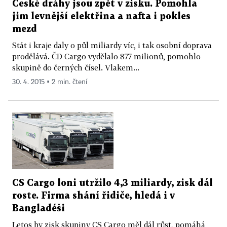
České dráhy jsou zpět v zisku. Pomohla
jim levnější elektřina a nafta i pokles
mezd
Stát i kraje daly o půl miliardy víc, i tak osobní doprava
prodělává. ČD Cargo vydělalo 877 milionů, pomohlo
skupině do černých čísel. Vlakem...
30. 4. 2015 ▪ 2 min. čtení
CS Cargo loni utržilo 4,3 miliardy, zisk dál
roste. Firma shání řidiče, hledá i v
Bangladéši
Letos by zisk skupiny CS Cargo měl dál růst, pomáhá