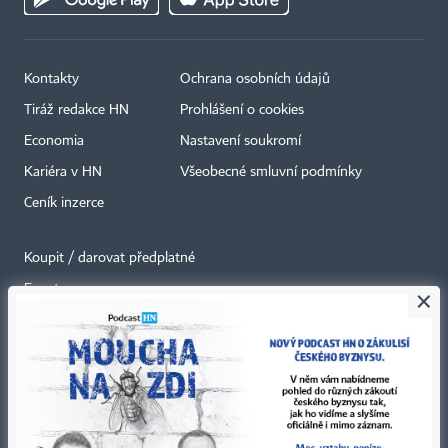
Kontakty
Ochrana osobních údajů
Tiráž redakce HN
Prohlášení o cookies
Economia
Nastavení soukromí
Kariéra v HN
Všeobecné smluvní podmínky
Ceník inzerce
Koupit / darovat předplatné
Eventy
×
Newslettery
RSS kanály
Autorská práva vykonává vydavatel. Bez písemného svolení vydavatele je
zakázáno jakékoli užití částí nebo celku díla, zejména rozmnožování a šíření