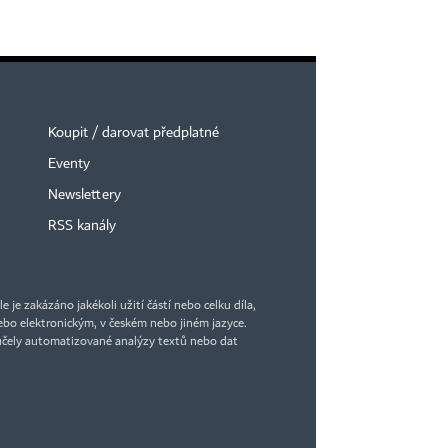
Koupit / darovat předplatné
Eventy
Newslettery
RSS kanály
je zakázáno jakékoli užití částí nebo celku díla,
bo elektronickým, v českém nebo jiném jazyce.
účely automatizované analýzy textů nebo dat