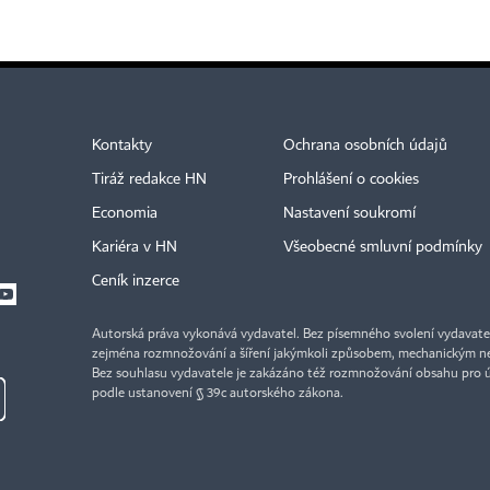
Kontakty
Ochrana osobních údajů
Tiráž redakce HN
Prohlášení o cookies
Economia
Nastavení soukromí
Kariéra v HN
Všeobecné smluvní podmínky
Ceník inzerce
Autorská práva vykonává vydavatel. Bez písemného svolení vydavatele 
zejména rozmnožování a šíření jakýmkoli způsobem, mechanickým ne
Bez souhlasu vydavatele je zakázáno též rozmnožování obsahu pro 
podle ustanovení § 39c autorského zákona.