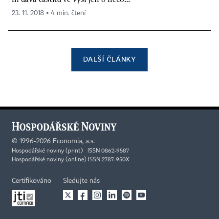
23. 11. 2018 ▪ 4 min. čtení
DALŠÍ ČLÁNKY
©
1996-2026
Economia, a.s.
Hospodářské noviny (print) ISSN 0862-9587
Hospodářské noviny (online) ISSN 2787-950X
Certifikováno
Sledujte nás