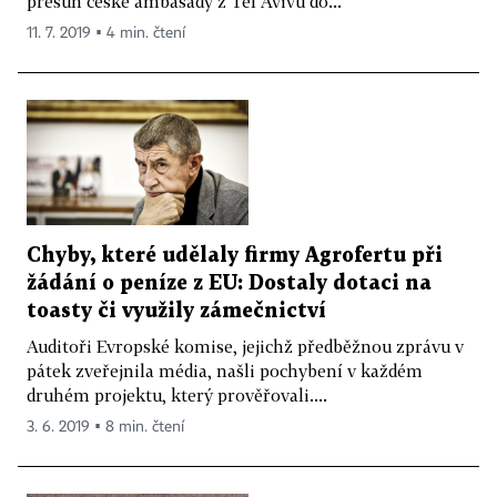
přesun české ambasády z Tel Avivu do...
11. 7. 2019 ▪ 4 min. čtení
Chyby, které udělaly firmy Agrofertu při
žádání o peníze z EU: Dostaly dotaci na
toasty či využily zámečnictví
Auditoři Evropské komise, jejichž předběžnou zprávu v
pátek zveřejnila média, našli pochybení v každém
druhém projektu, který prověřovali....
3. 6. 2019 ▪ 8 min. čtení