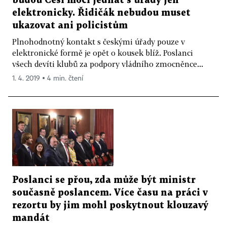
budou Češi moci jednat s úřady jen
elektronicky. Řidičák nebudou muset
ukazovat ani policistům
Plnohodnotný kontakt s českými úřady pouze v
elektronické formě je opět o kousek blíž. Poslanci
všech devíti klubů za podpory vládního zmocněnce...
1. 4. 2019 ▪ 4 min. čtení
Poslanci se přou, zda může být ministr
současně poslancem. Více času na práci v
rezortu by jim mohl poskytnout klouzavý
mandát