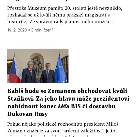
Přestože Muzeum paměti 20. století ještě nevzniklo,
rozhádal se už kvůli němu pražský magistrát s
historiky. Ze správní rady plánovaného muzea...
14. 2. 2020 ▪ 3 min. čtení
Babiš bude se Zemanem obchodovat kvůli
Staňkovi. Za jeho hlavu může prezidentovi
nabídnout konec šéfa BIS či dostavbu
Dukovan Rusy
Pokud nějaké politické rozhodnutí prezident Miloš
Zeman označuje za svou "srdeč­ní záležitost", je to