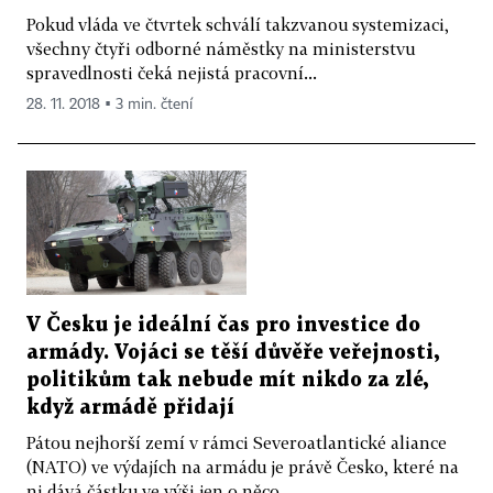
Pokud vláda ve čtvrtek schválí takzvanou systemizaci,
všechny čtyři odborné náměstky na ministerstvu
spravedlnosti čeká nejistá pracovní...
28. 11. 2018 ▪ 3 min. čtení
V Česku je ideální čas pro investice do
armády. Vojáci se těší důvěře veřejnosti,
politikům tak nebude mít nikdo za zlé,
když armádě přidají
Pátou nejhorší zemí v rámci Severoatlantické aliance
(NATO) ve výdajích na armádu je právě Česko, které na
ni dává částku ve výši jen o něco...