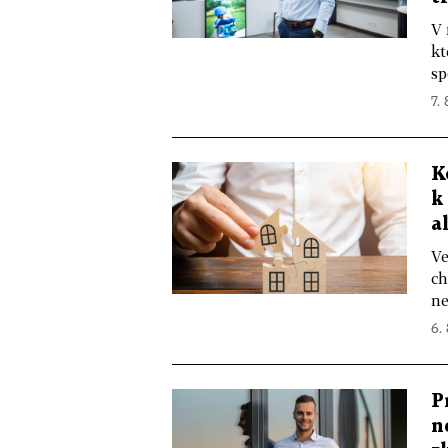
V 
kt
sp
7. 
K
k
a
Ve
ch
ne
6.
P
n