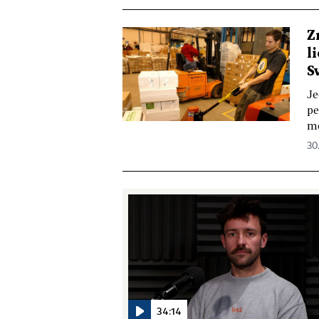
Z
l
S
Je
pe
mě
30
34:14