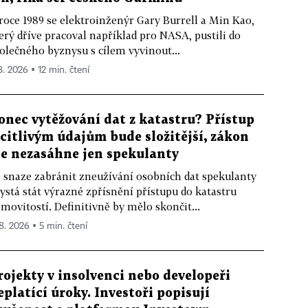
roce 1989 se elektroinženýr Gary Burrell a Min Kao,
erý dříve pracoval například pro NASA, pustili do
olečného byznysu s cílem vyvinout...
8. 2026 ▪ 12 min. čtení
onec vytěžování dat z katastru? Přístup
 citlivým údajům bude složitější, zákon
le nezasáhne jen spekulanty
 snaze zabránit zneužívání osobních dat spekulanty
ystá stát výrazné zpřísnění přístupu do katastru
movitostí. Definitivně by mělo skončit...
 8. 2026 ▪ 5 min. čtení
rojekty v insolvenci nebo developeři
eplatící úroky. Investoři popisují