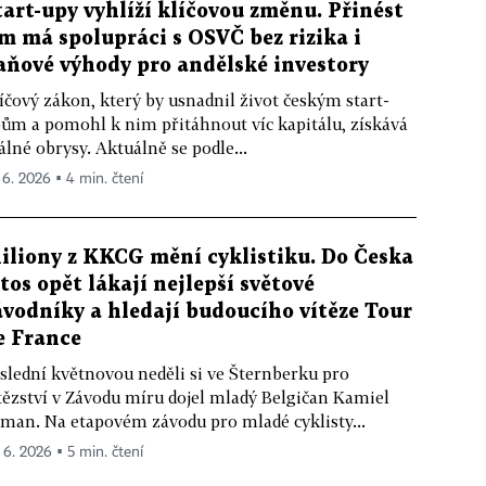
tart-upy vyhlíží klíčovou změnu. Přinést
im má spolupráci s OSVČ bez rizika i
aňové výhody pro andělské investory
íčový zákon, který by usnadnil život českým start-
ům a pomohl k nim přitáhnout víc kapitálu, získává
álné obrysy. Aktuálně se podle...
. 6. 2026 ▪ 4 min. čtení
iliony z KKCG mění cyklistiku. Do Česka
etos opět lákají nejlepší světové
ávodníky a hledají budoucího vítěze Tour
e France
slední květnovou neděli si ve Šternberku pro
tězství v Závodu míru dojel mladý Belgičan Kamiel
man. Na etapovém závodu pro mladé cyklisty...
. 6. 2026 ▪ 5 min. čtení