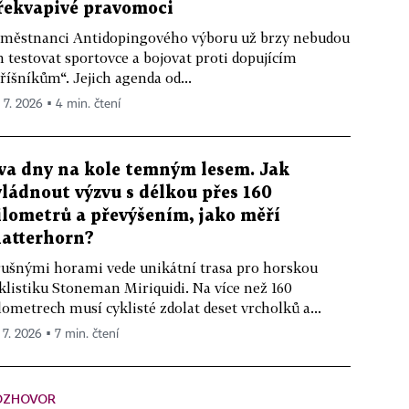
řekvapivé pravomoci
městnanci Antidopingového výboru už brzy nebudou
n testovat sportovce a bojovat proti dopujícím
říšníkům“. Jejich agenda od...
. 7. 2026 ▪ 4 min. čtení
va dny na kole temným lesem. Jak
vládnout výzvu s délkou přes 160
ilometrů a převýšením, jako měří
atterhorn?
ušnými horami vede unikátní trasa pro horskou
klistiku Stoneman Miriquidi. Na více než 160
lometrech musí cyklisté zdolat deset vrcholků a...
 7. 2026 ▪ 7 min. čtení
OZHOVOR