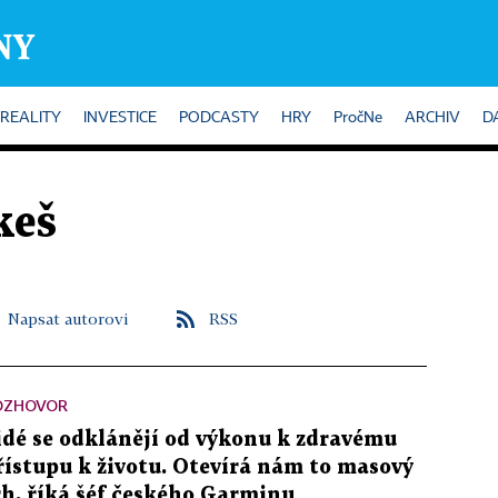
REALITY
INVESTICE
PODCASTY
HRY
PročNe
ARCHIV
D
keš
Napsat autorovi
RSS
OZHOVOR
idé se odklánějí od výkonu k zdravému
řístupu k životu. Otevírá nám to masový
rh, říká šéf českého Garminu