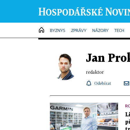
HOME
BYZNYS
ZPRÁVY
NÁZORY
TECH
Jan Pro
redaktor
Odebírat
R
L
p
t