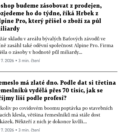
-shop budeme zásobovat z prodejen,
ozjedeme ho do týdne, říká Hrbek z
lpine Pro, který přišel o zboží za půl
iliardy
žár skladu v areálu bývalých Baťových závodů ve
íně zasáhl také oděvní společnost Alpine Pro. Firma
išla o zásoby v hodnotě půl miliardy...
 7. 2026 ▪ 3 min. čtení
emeslo má zlaté dno. Podle dat si třetina
emeslníků vydělá přes 70 tisíc, jak se
říjmy liší podle profesí?
koliv po covidovém boomu poptávka po stavebních
acích klesla, většina řemeslníků má stále dost
kázek. Někteří z nich je dokonce kvůli...
 7. 2026 ▪ 3 min. čtení