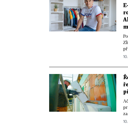
E
r
A
m
Po
Zl
př
10.
Ř
ř
p
Ač
pr
za
10.