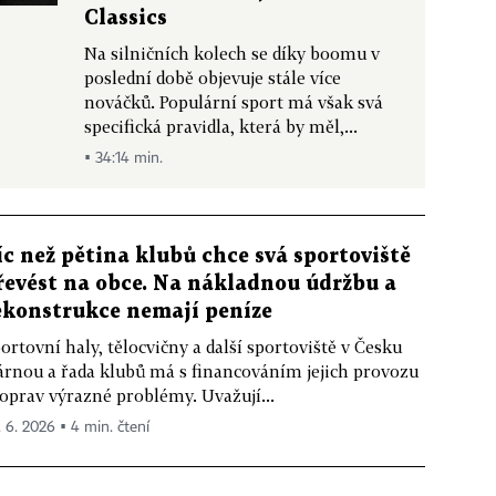
Classics
Na silničních kolech se díky boomu v
poslední době objevuje stále více
nováčků. Populární sport má však svá
specifická pravidla, která by měl,...
▪ 34:14 min.
íc než pětina klubů chce svá sportoviště
řevést na obce. Na nákladnou údržbu a
ekonstrukce nemají peníze
ortovní haly, tělocvičny a další sportoviště v Česku
árnou a řada klubů má s financováním jejich provozu
 oprav výrazné problémy. Uvažují...
. 6. 2026 ▪ 4 min. čtení