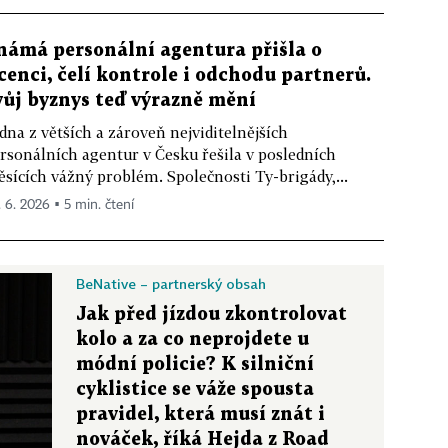
námá personální agentura přišla o
icenci, čelí kontrole i odchodu partnerů.
vůj byznys teď výrazně mění
dna z větších a zároveň nejviditelnějších
rsonálních agentur v Česku řešila v posledních
sících vážný problém. Společnosti Ty-brigády,...
. 6. 2026 ▪ 5 min. čtení
BeNative – partnerský obsah
Jak před jízdou zkontrolovat
kolo a za co neprojdete u
módní policie? K silniční
cyklistice se váže spousta
pravidel, která musí znát i
nováček, říká Hejda z Road