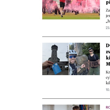
p
Za
je
„h
23
D
z
k
M
Kr
cy
ki
10.
R