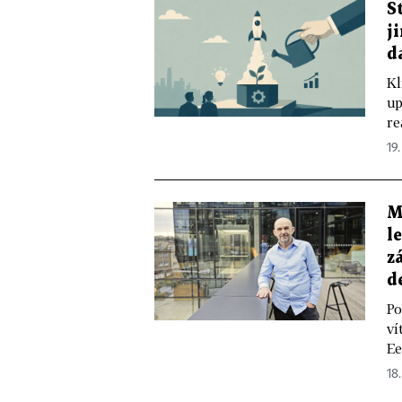
S
j
d
Kl
up
re
19
M
l
z
d
Po
ví
Ee
18