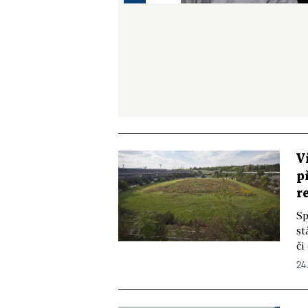
V
p
r
Sp
st
či
24