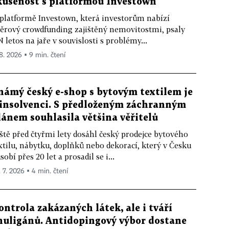
kušenost s platformou Investown
platformě Investown, která investorům nabízí
ěrový crowdfunding zajištěný nemovitostmi, psaly
 letos na jaře v souvislosti s problémy...
 8. 2026 ▪ 9 min. čtení
námý český e-shop s bytovým textilem je
 insolvenci. S předloženým záchranným
lánem souhlasila většina věřitelů
ště před čtyřmi lety dosáhl český prodejce bytového
xtilu, nábytku, doplňků nebo dekorací, který v Česku
sobí přes 20 let a prosadil se i...
. 7. 2026 ▪ 4 min. čtení
ontrola zakázaných látek, ale i tváří
huligánů. Antidopingový výbor dostane