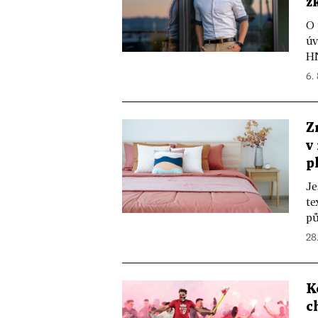
z
O 
úv
HN
6.
Z
v
p
Je
te
pů
28
K
c