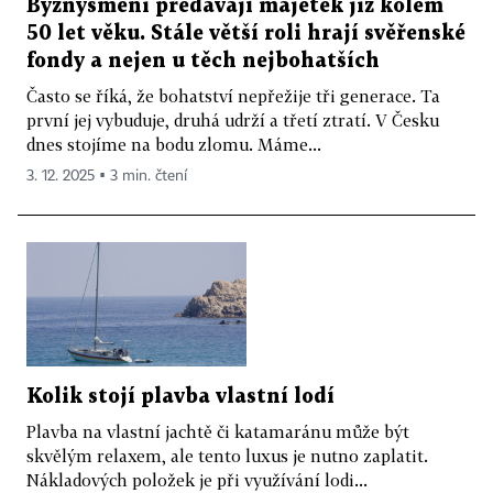
Byznysmeni předávají majetek již kolem
50 let věku. Stále větší roli hrají svěřenské
fondy a nejen u těch nejbohatších
Často se říká, že bohatství nepřežije tři generace. Ta
první jej vybuduje, druhá udrží a třetí ztratí. V Česku
dnes stojíme na bodu zlomu. Máme...
3. 12. 2025 ▪ 3 min. čtení
Kolik stojí plavba vlastní lodí
Plavba na vlastní jachtě či katamaránu může být
skvělým relaxem, ale tento luxus je nutno zaplatit.
Nákladových položek je při využívání lodi...