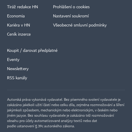
Tiráž redakce HN
Prohlášení o cookies
Economia
Nastavení soukromí
Kariéra v HN
Všeobecné smluvní podmínky
Ceník inzerce
Koupit / darovat předplatné
Eventy
×
Newslettery
RSS kanály
Autorská práva vykonává vydavatel. Bez písemného svolení vydavatele je
zakázáno jakékoli užití částí nebo celku díla, zejména rozmnožování a šíření
jakýmkoli způsobem, mechanickým nebo elektronickým, v českém nebo
jiném jazyce. Bez souhlasu vydavatele je zakázáno též rozmnožování
obsahu pro účely automatizované analýzy textů nebo dat
podle ustanovení § 39c autorského zákona.