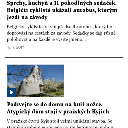
Sprchy, kuchyň a 11 pohodlných sedaček.
Belgičtí cyklisté ukázali autobus, kterým
jezdí na závody
Belgický cyklistický tým předvedl autobus, který ho
doprovází na cestách za závody. Sedačky se dají různě
polohovat a na každé je vyšité jméno...
18. 7. 2017
Podívejte se do domu na kuří nožce.
Atypický dům stojí v pražských Kyjích
V pražské čtvrti Kyje stojí velmi unikátní stavba. Se
strmým svahem je spojena pouze betonovou nohou.