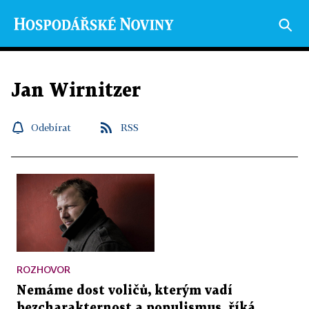
Jan Wirnitzer
Odebírat
RSS
ROZHOVOR
Nemáme dost voličů, kterým vadí
bezcharakternost a populismus, říká