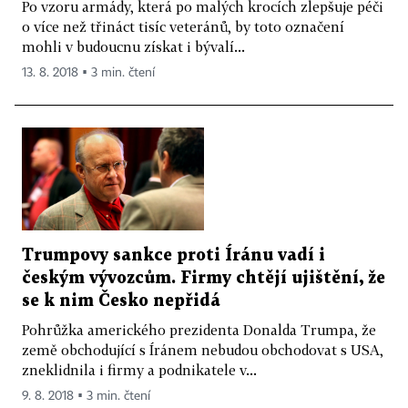
Po vzoru armády, která po malých krocích zlepšuje péči
o více než třináct tisíc veteránů, by toto označení
mohli v budoucnu získat i bývalí...
13. 8. 2018 ▪ 3 min. čtení
Trumpovy sankce proti Íránu vadí i
českým vývozcům. Firmy chtějí ujištění, že
se k nim Česko nepřidá
Pohrůžka amerického prezidenta Donalda Trumpa, že
země obchodující s Íránem nebudou obchodovat s USA,
zneklidnila i firmy a podnikatele v...
9. 8. 2018 ▪ 3 min. čtení