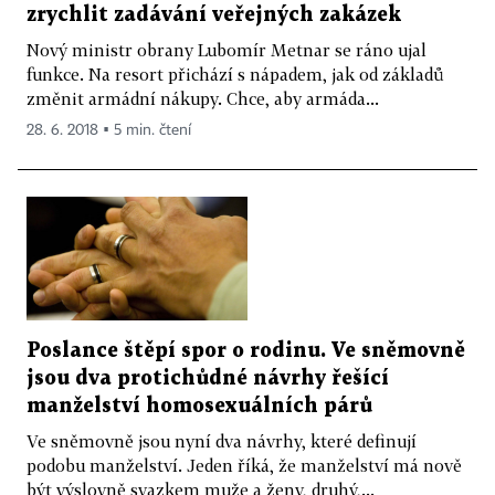
zrychlit zadávání veřejných zakázek
Nový ministr obrany Lubomír Metnar se ráno ujal
funkce. Na resort přichází s nápadem, jak od základů
změnit armádní nákupy. Chce, aby armáda...
28. 6. 2018 ▪ 5 min. čtení
Poslance štěpí spor o rodinu. Ve sněmovně
jsou dva protichůdné návrhy řešící
manželství homosexuálních párů
Ve sněmovně jsou nyní dva návrhy, které definují
podobu manželství. Jeden říká, že manželství má nově
být výslovně svazkem muže a ženy, druhý,...