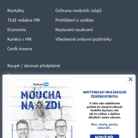
Kontakty
Ochrana osobních údajů
Tiráž redakce HN
Prohlášení o cookies
Economia
Nastavení soukromí
Kariéra v HN
Všeobecné smluvní podmínky
Ceník inzerce
Koupit / darovat předplatné
Eventy
×
Newslettery
RSS kanály
Autorská práva vykonává vydavatel. Bez písemného svolení vydavatele je
zakázáno jakékoli užití částí nebo celku díla, zejména rozmnožování a šíření
jakýmkoli způsobem, mechanickým nebo elektronickým, v českém nebo
jiném jazyce. Bez souhlasu vydavatele je zakázáno též rozmnožování