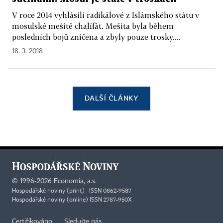
V roce 2014 vyhlásili radikálové z Islámského státu v
mosulské mešitě chalífát. Mešita byla během
posledních bojů zničena a zbyly pouze trosky....
18. 3. 2018
DALŠÍ ČLÁNKY
©
1996-2026
Economia, a.s.
Hospodářské noviny (print) ISSN 0862-9587
Hospodářské noviny (online) ISSN 2787-950X
Certifikováno
Sledujte nás