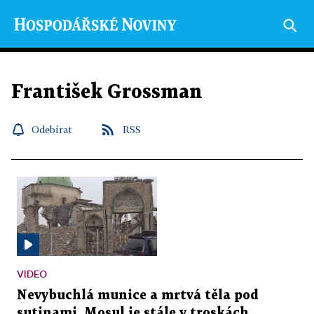
František Grossman
Odebírat
RSS
VIDEO
Nevybuchlá munice a mrtvá těla pod
sutinami. Mosul je stále v troskách