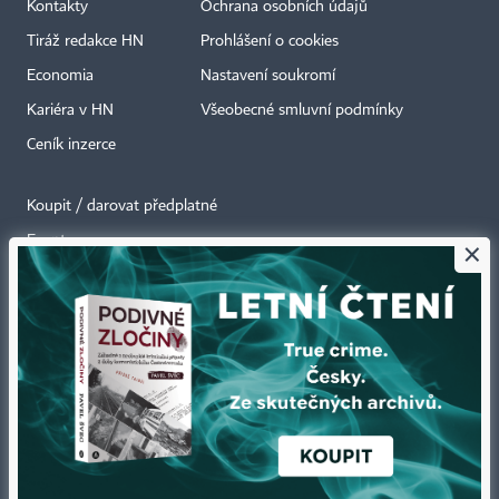
Kontakty
Ochrana osobních údajů
Tiráž redakce HN
Prohlášení o cookies
Economia
Nastavení soukromí
Kariéra v HN
Všeobecné smluvní podmínky
Ceník inzerce
Koupit / darovat předplatné
Eventy
×
Newslettery
RSS kanály
Autorská práva vykonává vydavatel. Bez písemného svolení vydavatele je
zakázáno jakékoli užití částí nebo celku díla, zejména rozmnožování a šíření
jakýmkoli způsobem, mechanickým nebo elektronickým, v českém nebo
jiném jazyce. Bez souhlasu vydavatele je zakázáno též rozmnožování
obsahu pro účely automatizované analýzy textů nebo dat
podle ustanovení § 39c autorského zákona.