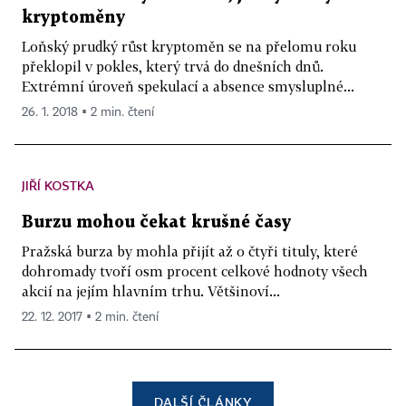
kryptoměny
Loňský prudký růst kryptoměn se na přelomu roku
překlopil v pokles, který trvá do dnešních dnů.
Extrémní úroveň spekulací a absence smysluplné...
26. 1. 2018 ▪ 2 min. čtení
JIŘÍ KOSTKA
Burzu mohou čekat krušné časy
Pražská burza by mohla přijít až o čtyři tituly, které
dohromady tvoří osm procent celkové hodnoty všech
akcií na jejím hlavním trhu. Většinoví...
22. 12. 2017 ▪ 2 min. čtení
DALŠÍ ČLÁNKY