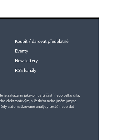
Koupit / darovat předplatné
Eventy
Newslettery
RSS kanály
je zakázáno jakékoli užití částí nebo celku díla,
bo elektronickým, v českém nebo jiném jazyce.
účely automatizované analýzy textů nebo dat