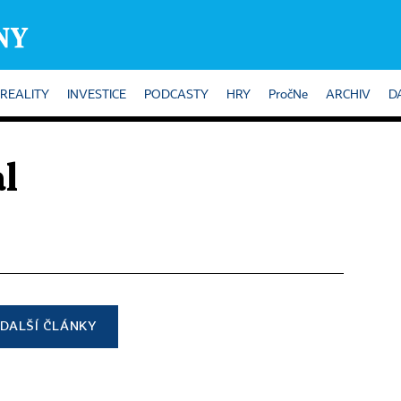
REALITY
INVESTICE
PODCASTY
HRY
PročNe
ARCHIV
D
al
DALŠÍ ČLÁNKY