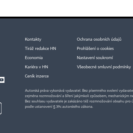
Kontakty
Ochrana osobních údajů
Tiráž redakce HN
Prohlášení o cookies
Economia
Nastavení soukromí
Kariéra v HN
Všeobecné smluvní podmínky
Ceník inzerce
Autorská práva vykonává vydavatel. Bez písemného svolení vydavatele 
zejména rozmnožování a šíření jakýmkoli způsobem, mechanickým ne
Bez souhlasu vydavatele je zakázáno též rozmnožování obsahu pro 
podle ustanovení § 39c autorského zákona.