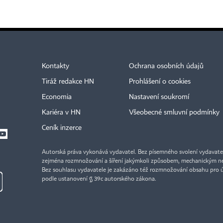
Kontakty
Ochrana osobních údajů
Tiráž redakce HN
Prohlášení o cookies
Economia
Nastavení soukromí
Kariéra v HN
Všeobecné smluvní podmínky
Ceník inzerce
Autorská práva vykonává vydavatel. Bez písemného svolení vydavatele 
zejména rozmnožování a šíření jakýmkoli způsobem, mechanickým ne
Bez souhlasu vydavatele je zakázáno též rozmnožování obsahu pro 
podle ustanovení § 39c autorského zákona.