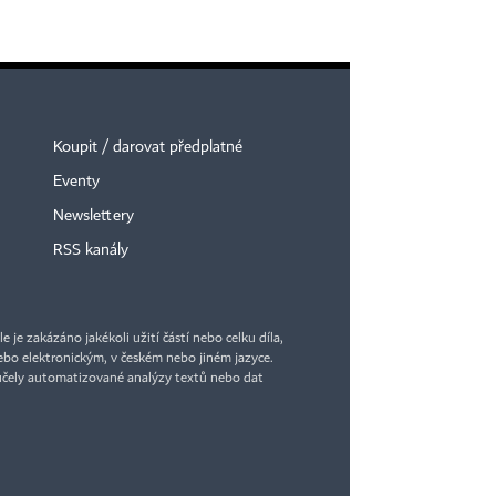
Koupit / darovat předplatné
Eventy
Newslettery
RSS kanály
je zakázáno jakékoli užití částí nebo celku díla,
bo elektronickým, v českém nebo jiném jazyce.
účely automatizované analýzy textů nebo dat