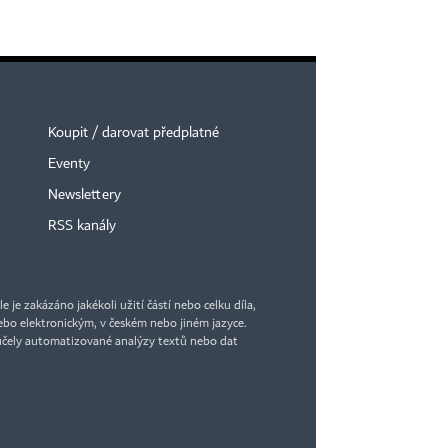
Koupit / darovat předplatné
Eventy
Newslettery
RSS kanály
je zakázáno jakékoli užití částí nebo celku díla,
bo elektronickým, v českém nebo jiném jazyce.
účely automatizované analýzy textů nebo dat