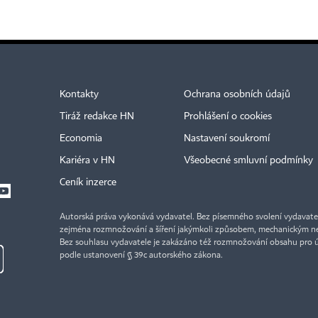
Kontakty
Ochrana osobních údajů
Tiráž redakce HN
Prohlášení o cookies
Economia
Nastavení soukromí
Kariéra v HN
Všeobecné smluvní podmínky
Ceník inzerce
Autorská práva vykonává vydavatel. Bez písemného svolení vydavatele 
zejména rozmnožování a šíření jakýmkoli způsobem, mechanickým ne
Bez souhlasu vydavatele je zakázáno též rozmnožování obsahu pro 
podle ustanovení § 39c autorského zákona.