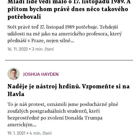
Mladí lidé vědí málo o 17. listopadu 1989. A
přitom bychom právě dnes něco takového
potřebovali
Svět právě teď 17. listopad 1989 potřebuje. Tehdejší
události na mě jako na amerického profesora, který
přednáší v Praze, nejen silně...
16. 11. 2022 ▪ 3 min. čtení
JOSHUA HAYDEN
Naděje je nástroj hrdinů. Vzpomeňte si na
Havla
To je náš protest, oznámili jsme posluchárně plné
zoufalých postgraduálních studentů, kteří
bezprostředně po zvolení Donalda Trumpa
americkým...
19. 1. 2021 ▪ 4 min. čtení