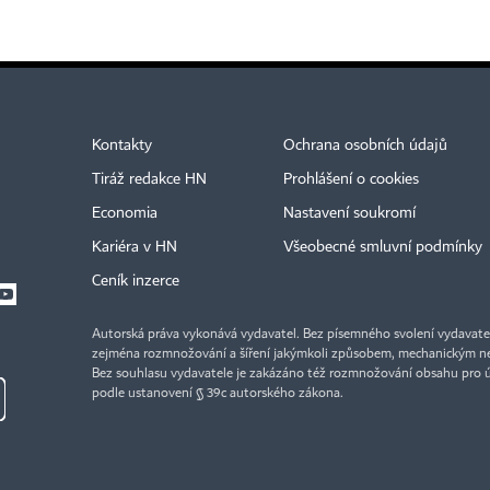
Kontakty
Ochrana osobních údajů
Tiráž redakce HN
Prohlášení o cookies
Economia
Nastavení soukromí
Kariéra v HN
Všeobecné smluvní podmínky
Ceník inzerce
Autorská práva vykonává vydavatel. Bez písemného svolení vydavatele 
zejména rozmnožování a šíření jakýmkoli způsobem, mechanickým ne
Bez souhlasu vydavatele je zakázáno též rozmnožování obsahu pro 
podle ustanovení § 39c autorského zákona.