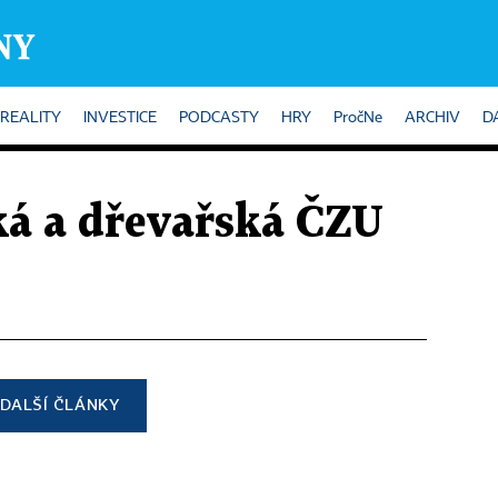
REALITY
INVESTICE
PODCASTY
HRY
PročNe
ARCHIV
D
ká a dřevařská ČZU
DALŠÍ ČLÁNKY