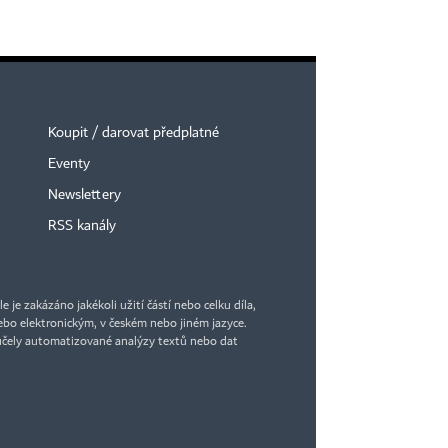
Koupit / darovat předplatné
Eventy
Newslettery
RSS kanály
je zakázáno jakékoli užití částí nebo celku díla,
bo elektronickým, v českém nebo jiném jazyce.
účely automatizované analýzy textů nebo dat