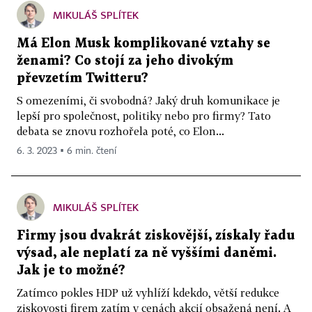
MIKULÁŠ SPLÍTEK
Má Elon Musk komplikované vztahy se
ženami? Co stojí za jeho divokým
převzetím Twitteru?
S omezeními, či svobodná? Jaký druh komunikace je
lepší pro společnost, politiky nebo pro firmy? Tato
debata se znovu rozhořela poté, co Elon...
6. 3. 2023 ▪ 6 min. čtení
MIKULÁŠ SPLÍTEK
Firmy jsou dvakrát ziskovější, získaly řadu
výsad, ale neplatí za ně vyššími daněmi.
Jak je to možné?
Zatímco pokles HDP už vyhlíží kdekdo, větší redukce
ziskovosti firem zatím v cenách akcií obsažená není. A