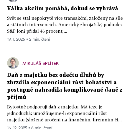
Válka akciím pomáhá, dokud se vyhrává
Svět se stal nepokrytě více transakční, založený na síle
a státních intervencích. Americký zbrojařský podindex
S&P loni přidal 46 procent,...
19. 1. 2026 ▪ 2 min. čtení
MIKULÁŠ SPLÍTEK
Daň z majetku bez odečtu dluhů by
zbrzdila exponenciální růst bohatství a
postupně nahradila komplikované daně z
příjmů
Bytostně podporuji daň z majetku. Má teze je
jednoduchá: umožňujeme-li exponenciální růst
majetku (složené úročení na finančním, firemním či...
16. 12. 2025 ▪ 6 min. čtení