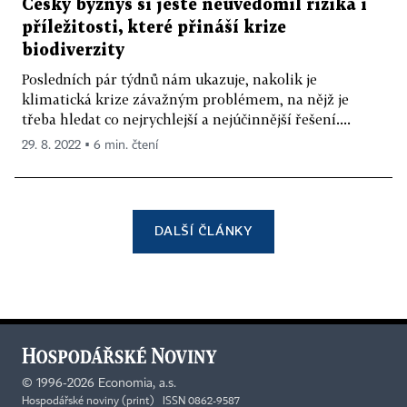
Český byznys si ještě neuvědomil rizika i
příležitosti, které přináší krize
biodiverzity
Posledních pár týdnů nám ukazuje, nakolik je
klimatická krize závažným problémem, na nějž je
třeba hledat co nejrychlejší a nejúčinnější řešení....
29. 8. 2022 ▪ 6 min. čtení
DALŠÍ ČLÁNKY
©
1996-2026
Economia, a.s.
Hospodářské noviny (print) ISSN 0862-9587