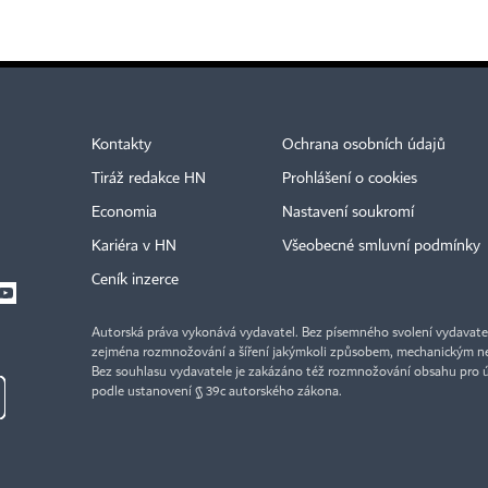
Kontakty
Ochrana osobních údajů
Tiráž redakce HN
Prohlášení o cookies
Economia
Nastavení soukromí
Kariéra v HN
Všeobecné smluvní podmínky
Ceník inzerce
Autorská práva vykonává vydavatel. Bez písemného svolení vydavatele 
zejména rozmnožování a šíření jakýmkoli způsobem, mechanickým ne
Bez souhlasu vydavatele je zakázáno též rozmnožování obsahu pro 
podle ustanovení § 39c autorského zákona.