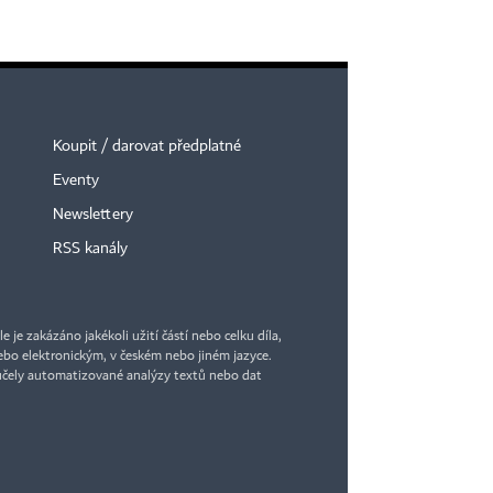
Koupit / darovat předplatné
Eventy
Newslettery
RSS kanály
je zakázáno jakékoli užití částí nebo celku díla,
bo elektronickým, v českém nebo jiném jazyce.
účely automatizované analýzy textů nebo dat