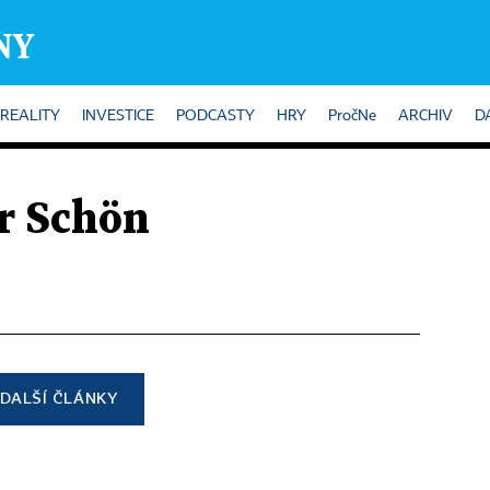
REALITY
INVESTICE
PODCASTY
HRY
PročNe
ARCHIV
D
r Schön
DALŠÍ ČLÁNKY