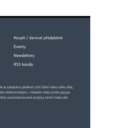
Koupit / darovat předplatné
Eventy
Newslettery
RSS kanály
je zakázáno jakékoli užití částí nebo celku díla,
bo elektronickým, v českém nebo jiném jazyce.
účely automatizované analýzy textů nebo dat