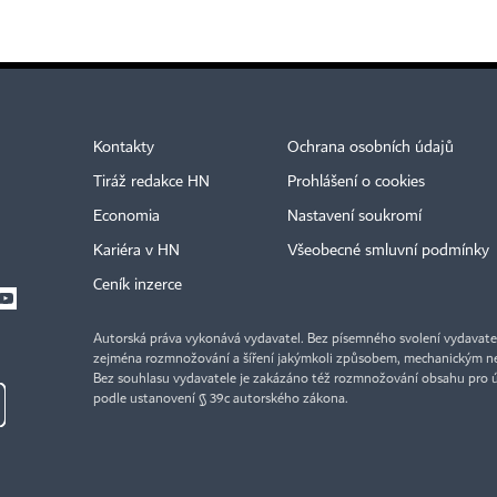
Kontakty
Ochrana osobních údajů
Tiráž redakce HN
Prohlášení o cookies
Economia
Nastavení soukromí
Kariéra v HN
Všeobecné smluvní podmínky
Ceník inzerce
Autorská práva vykonává vydavatel. Bez písemného svolení vydavatele 
zejména rozmnožování a šíření jakýmkoli způsobem, mechanickým ne
Bez souhlasu vydavatele je zakázáno též rozmnožování obsahu pro 
podle ustanovení § 39c autorského zákona.