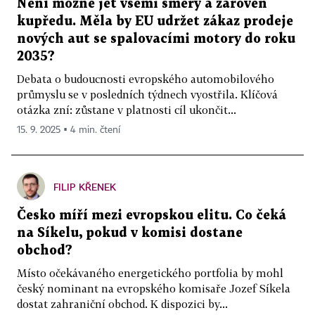
Není možné jet všemi směry a zároveň
kupředu. Měla by EU udržet zákaz prodeje
nových aut se spalovacími motory do roku
2035?
Debata o budoucnosti evropského automobilového
průmyslu se v posledních týdnech vyostřila. Klíčová
otázka zní: zůstane v platnosti cíl ukončit...
15. 9. 2025 ▪ 4 min. čtení
FILIP KŘENEK
Česko míří mezi evropskou elitu. Co čeká
na Síkelu, pokud v komisi dostane
obchod?
Místo očekávaného energetického portfolia by mohl
český nominant na evropského komisaře Jozef Síkela
dostat zahraniční obchod. K dispozici by...