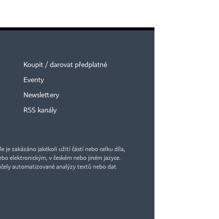
Koupit / darovat předplatné
Eventy
Newslettery
RSS kanály
je zakázáno jakékoli užití částí nebo celku díla,
bo elektronickým, v českém nebo jiném jazyce.
účely automatizované analýzy textů nebo dat