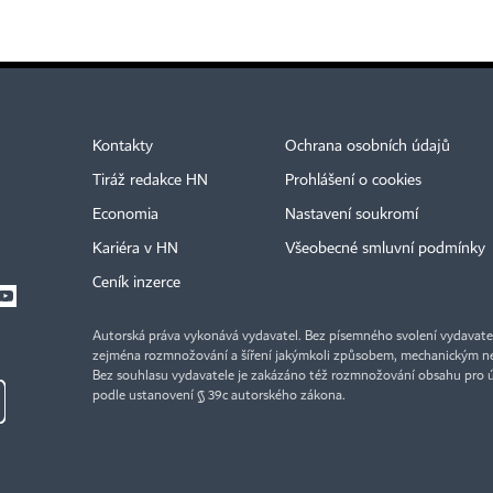
Kontakty
Ochrana osobních údajů
Tiráž redakce HN
Prohlášení o cookies
Economia
Nastavení soukromí
Kariéra v HN
Všeobecné smluvní podmínky
Ceník inzerce
Autorská práva vykonává vydavatel. Bez písemného svolení vydavatele 
zejména rozmnožování a šíření jakýmkoli způsobem, mechanickým ne
Bez souhlasu vydavatele je zakázáno též rozmnožování obsahu pro 
podle ustanovení § 39c autorského zákona.