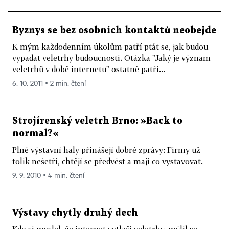
Byznys se bez osobních kontaktů neobejde
K mým každodenním úkolům patří ptát se, jak budou
vypadat veletrhy budoucnosti. Otázka "Jaký je význam
veletrhů v době internetu" ostatně patří...
6. 10. 2011 ▪ 2 min. čtení
Strojírenský veletrh Brno: »Back to
normal?«
Plné výstavní haly přinášejí dobré zprávy: Firmy už
tolik nešetří, chtějí se předvést a mají co vystavovat.
9. 9. 2010 ▪ 4 min. čtení
Výstavy chytly druhý dech
Kdo si myslel, že internet vytlačí veletrhy, mýlil se.