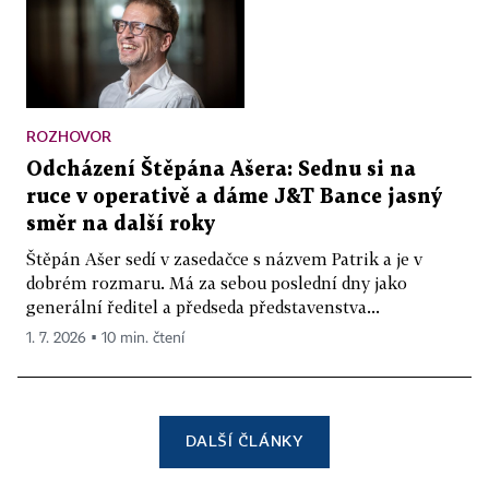
ROZHOVOR
Odcházení Štěpána Ašera: Sednu si na
ruce v operativě a dáme J&T Bance jasný
směr na další roky
Štěpán Ašer sedí v zasedačce s názvem Patrik a je v
dobrém rozmaru. Má za sebou poslední dny jako
generální ředitel a předseda představenstva...
1. 7. 2026 ▪ 10 min. čtení
DALŠÍ ČLÁNKY