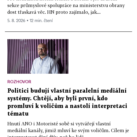
sekce průmyslové spolupráce na ministerstvu obrany
dost třaskavá věc. HN proto zajímalo, jak...
5. 8. 2026 ▪ 12 min. čtení
ROZHOVOR
Politici budují vlastní paralelní mediální
systémy. Chtějí, aby byli první, kdo
promluví k voličům a nastolí interpretaci
tématu
Hnutí ANO i Motoristé sobě si vytvářejí vlastní
mediální kanály, jimiž mluví ke svým voličům. Cílem je
interpretovat dění dřív, než ho lidé...