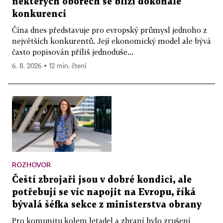
některých oborech se blíží dokonalé
konkurenci
Čína dnes představuje pro evropský průmysl jednoho z
největších konkurentů. Její ekonomický model ale bývá
často popisován příliš jednoduše...
6. 8. 2026 ▪ 12 min. čtení
ROZHOVOR
Čeští zbrojaři jsou v dobré kondici, ale
potřebují se víc napojit na Evropu, říká
bývalá šéfka sekce z ministerstva obrany
Pro komunitu kolem letadel a zbraní bylo zrušení