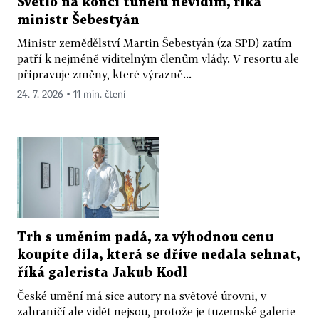
Světlo na konci tunelu nevidím, říká
ministr Šebestyán
Ministr zemědělství Martin Šebestyán (za SPD) zatím
patří k nejméně viditelným členům vlády. V resortu ale
připravuje změny, které výrazně...
24. 7. 2026 ▪ 11 min. čtení
Trh s uměním padá, za výhodnou cenu
koupíte díla, která se dříve nedala sehnat,
říká galerista Jakub Kodl
České umění má sice autory na světové úrovni, v
zahraničí ale vidět nejsou, protože je tuzemské galerie