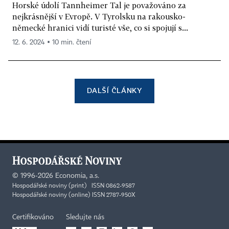
Horské údolí Tannheimer Tal je považováno za
nejkrásnější v Evropě. V Tyrolsku na rakousko-
německé hranici vidí turisté vše, co si spojují s...
12. 6. 2024 ▪ 10 min. čtení
DALŠÍ ČLÁNKY
©
1996-2026
Economia, a.s.
Hospodářské noviny (print) ISSN 0862-9587
Hospodářské noviny (online) ISSN 2787-950X
Certifikováno
Sledujte nás