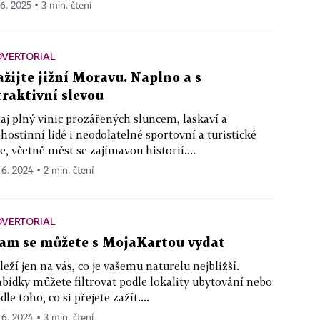
 6. 2025 ▪ 3 min. čtení
DVERTORIAL
ažijte jižní Moravu. Naplno a s
traktivní slevou
aj plný vinic prozářených sluncem, laskaví a
hostinní lidé i neodolatelné sportovní a turistické
le, včetně měst se zajímavou historií....
. 6. 2024 ▪ 2 min. čtení
DVERTORIAL
am se můžete s MojaKartou vydat
leží jen na vás, co je vašemu naturelu nejbližší.
bídky můžete filtrovat podle lokality ubytování nebo
dle toho, co si přejete zažít....
. 6. 2024 ▪ 3 min. čtení