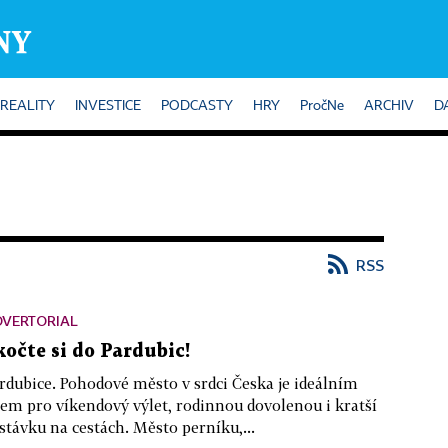
REALITY
INVESTICE
PODCASTY
HRY
PročNe
ARCHIV
D
RSS
DVERTORIAL
kočte si do Pardubic!
rdubice. Pohodové město v srdci Česka je ideálním
lem pro víkendový výlet, rodinnou dovolenou i kratší
stávku na cestách. Město perníku,...