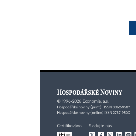
©
1996-2026
Economia, a.s.
Hospodářské noviny (print) ISSN 0862-9587
Hospodářské noviny (online) ISSN 2787-950X
Certifikováno
Sledujte nás