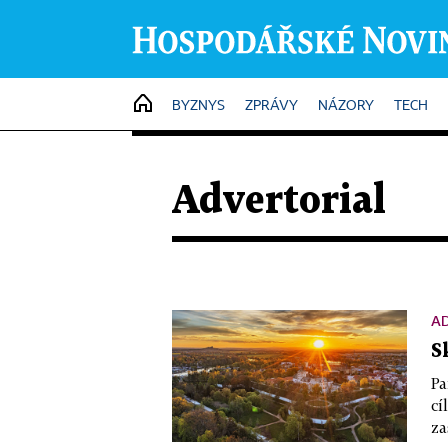
HOME
BYZNYS
ZPRÁVY
NÁZORY
TECH
Advertorial
A
S
Pa
cí
za