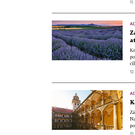
11.
A
Z
a
Kr
po
cí
12
A
K
Zá
Na
po
12