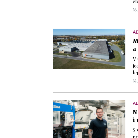
ef
16
A
M
a
V 
je
le
14
A
N
i
S 
pr