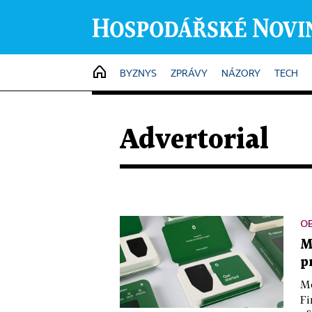
HOME
BYZNYS
ZPRÁVY
NÁZORY
TECH
Advertorial
O
M
p
Mo
Fi