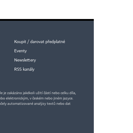
Koupit / darovat předplatné
Eventy
Newslettery
RSS kanály
je zakázáno jakékoli užití částí nebo celku díla,
bo elektronickým, v českém nebo jiném jazyce.
účely automatizované analýzy textů nebo dat