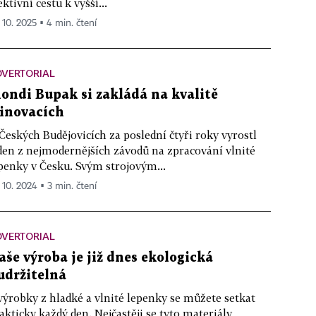
ektivní cestu k vyšší...
. 10. 2025 ▪ 4 min. čtení
DVERTORIAL
ondi Bupak si zakládá na kvalitě
 inovacích
Českých Budějovicích za poslední čtyři roky vyrostl
den z nejmodernějších závodů na zpracování vlnité
penky v Česku. Svým strojovým...
. 10. 2024 ▪ 3 min. čtení
DVERTORIAL
aše výroba je již dnes ekologická
 udržitelná
výrobky z hladké a vlnité lepenky se můžete setkat
akticky každý den. Nejčastěji se tyto materiály