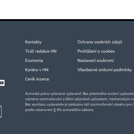
Kontakty
Ochrana osobních údajů
Tiráž redakce HN
Prohlášení o cookies
Economia
Nastavení soukromí
Kariéra v HN
Všeobecné smluvní podmínky
Ceník inzerce
Autorská práva vykonává vydavatel. Bez písemného svolení vydavatele 
zejména rozmnožování a šíření jakýmkoli způsobem, mechanickým ne
Bez souhlasu vydavatele je zakázáno též rozmnožování obsahu pro 
podle ustanovení § 39c autorského zákona.