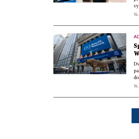
vy
14
A
S
W
Dv
pa
do
14