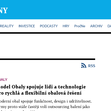
REALITY
INVESTICE
PODCASTY
HRY
PročNe
ARCHIV
D
RSS
BALY
odel Obaly spojuje lidi a technologie
ro rychlá a flexibilní obalová řešení
derní obal spojuje funkčnost, design i udržitelnost.
rmy proto stále častěji volí outsourcing balení jako